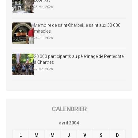
28 Mai 2026
Mémoire de saint Charbel, le saint aux 30 000
miracles
24 Juil 2026
20 000 participants au pèlerinage de Pentecôte
à Chartres
22 Mai 2026
CALENDRIER
avril 2004
L
M
M
J
V
S
D