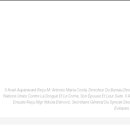
Il Avait Auparavant Reçu M. Antonio Maria Costa, Directeur Du Bureau Des
Nations Unies Contre La Drogue Et Le Crime, Son Épouse Et Leur Suite.
Il A
Ensuite Reçu Mgr Nikola Eterovic, Secrétaire Général Du Synode Des
Evêques.