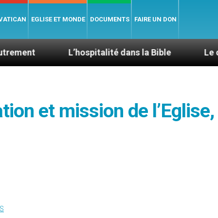
 VATICAN
EGLISE ET MONDE
DOCUMENTS
FAIRE UN DON
L’hospitalité dans la Bible
Le cardinal Avel
ion et mission de l’Eglise,
S