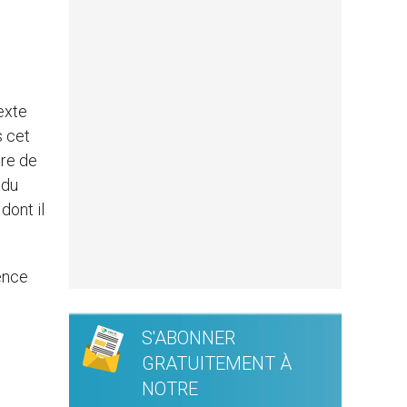
exte
s cet
ère de
 du
dont il
ence
S'ABONNER
GRATUITEMENT À
NOTRE