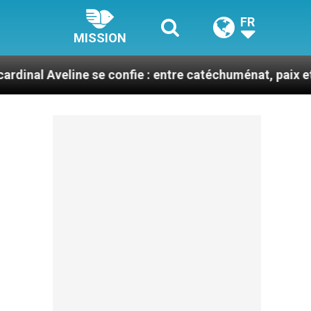
FR
MISSION
ine se confie : entre catéchuménat, paix et défis migra