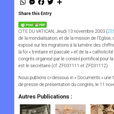
h
e
a
w
h
a
s
c
i
a
t
s
e
t
r
Share this Entry
s
e
b
t
e
A
n
o
e
p
g
o
r
p
e
k
CITE DU VATICAN, Jeudi 13 novembre 2003 (
ZEN
r
de la mondialisation, et de la mission de l’Eglise
exposé sur les migrations à la lumière des chiffr
la foi « trinitaire et pascale » et de la « catholi
congrès organisé par le conseil pontifical pour l
est le secrétaire (cf. ZF031111 et ZF031112).
Nous publions ci-dessous in « Documents » une t
de presse de présentation du congrès, le 11 nov
Autres Publications :