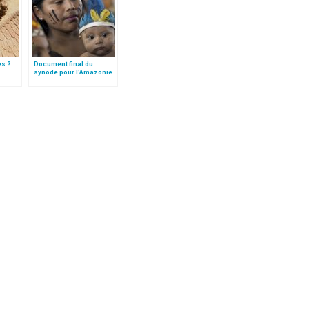
es ?
Document final du
synode pour l'Amazonie
en français: traduction
non officielle