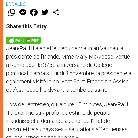
LOCALES
W
M
F
T
S
h
e
a
w
h
a
s
c
i
a
t
s
e
t
r
Share this Entry
s
e
b
t
e
A
n
o
e
p
g
o
r
p
e
k
Jean-Paul II a en effet reçu ce matin au Vatican la
r
présidente de l’Irlande, Mme Mary McAleese, venue
à Rome pour le 375e anniversaire du Collège
pontifical irlandais. Lundi 3 novembre, la présidente a
également visité le couvent Saint-François à Assise
et s’est recueillie devant la tombe du saint.
Lors de l’entretien, qui a duré 15 minutes, Jean-Paul
II a exprimé sa « profonde estime du peuple
irlandais » et a demandé au chef de l’Etat de
transmettre au pays ses « salutations affectueuses
et l’assurance de ses prières ».