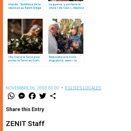
Irlande : Synthèse de la
La guerre, c’est faire le
réponse au Saint-Siège
choix « de Caïn », déplore
au « Rapport Cloyne »
le pape François
«Du Ciel à la Terre pour
Répondre à la crise
porter la Terre au Ciel»,
migratoire, avec « le
par Mgr Francesco Follo
style de l’humanité »!
(texte complet)
NOVEMBRE 06, 2003 00:00
EGLISES LOCALES
W
M
F
T
S
h
e
a
w
h
a
s
c
i
a
t
s
e
t
r
Share this Entry
s
e
b
t
e
A
n
o
e
p
g
o
r
ZENIT Staff
p
e
k
r