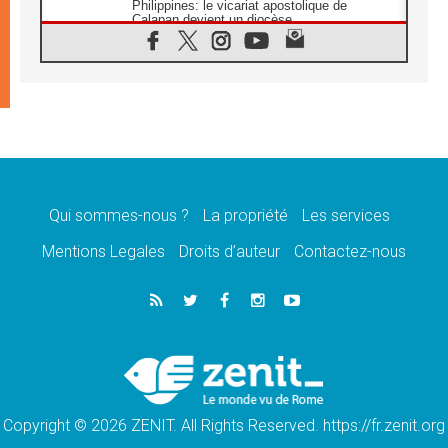
Philippines: le vicariat apostolique de
Calapan devient un diocèse
07.08.2026
Congo-Brazzaville : le 15 août, entre
solennité de l'Assomption et mémoire
nationale
07.08.2026
«La paix commence par l'empathie» estime
le cardinal Parolin
07.08.2026
En Colombie, «la paix ne s'achète pas avec
une signature»
Qui sommes-nous ?
La propriété
Les services
07.08.2026
Mentions Legales
Droits d’auteur
Contactez-nous
Le programme du voyage apostolique du
Pape en France dévoilé
07.08.2026
1ère Conférence continentale sur l'éducation
catholique en Afrique
07.08.2026
Un logo symbolique pour la venue du Pape
en France
Copyright © 2026 ZENIT. All Rights Reserved. https://fr.zenit.org