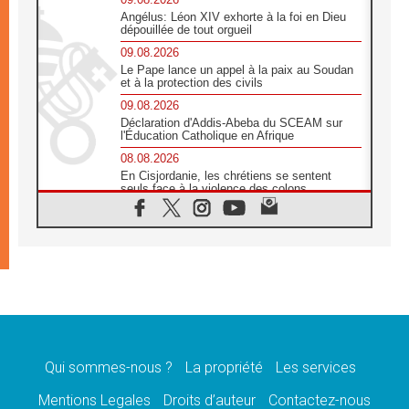
Angélus: Léon XIV exhorte à la foi en Dieu
dépouillée de tout orgueil
09.08.2026
Le Pape lance un appel à la paix au Soudan
et à la protection des civils
09.08.2026
Déclaration d'Addis-Abeba du SCEAM sur
l'Éducation Catholique en Afrique
08.08.2026
En Cisjordanie, les chrétiens se sentent
seuls face à la violence des colons
08.08.2026
Léon XIV au sanctuaire de Notre Dame du
Bon Conseil à Genazzano en septembre
08.08.2026
Léon XIV: Sainte Agathe aide à contempler
la victoire de l'amour sur la mort
08.08.2026
«Relancer l'empathie», le projet Triennal d'art
des Universités catholiques
Qui sommes-nous ?
La propriété
Les services
08.08.2026
Signis 2026, donner la parole aux religieuses
Mentions Legales
Droits d’auteur
Contactez-nous
catholiques