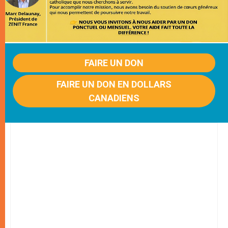
FAIRE UN DON
FAIRE UN DON EN DOLLARS
CANADIENS