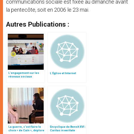
communications sociale est fixée au dimanche avant
la pentecôte, soit en 2006 le 23 mai.
Autres Publications :
L’engagement sur les
L´Église et Internet
réseaux sociaux
La guerre, c’est faire le
Encyclique de Benoît XVI :
choix « de Caïn », déplore
Caritas in veritate
le pape François