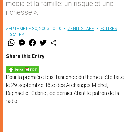
media et la famille: un risque et une
richesse ».
SEPTEMBRE 30, 2003 00:00
ZENIT STAFF
EGLISES
LOCALES
W
M
F
T
S
h
e
a
w
h
a
s
c
i
a
t
s
e
t
r
Share this Entry
s
e
b
t
e
A
n
o
e
p
g
o
r
p
e
k
Pour la première fois, l’annonce du thème a été faite
r
le 29 septembre, fête des Archanges Michel,
Raphaël et Gabriel, ce dernier étant le patron de la
radio.