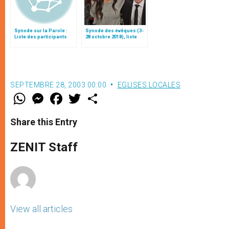
Synode sur la Parole :
Synode des évêques (3-
Liste des participants
28 octobre 2018), liste
des participants
SEPTEMBRE 28, 2003 00:00
EGLISES LOCALES
W
M
F
T
S
h
e
a
w
h
a
s
c
i
a
t
s
e
t
r
Share this Entry
s
e
b
t
e
A
n
o
e
p
g
o
r
ZENIT Staff
p
e
k
r
View all articles