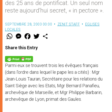
des 25 ans de pontificat. Un seul nom
reste aujourd’hui secret, « in pectore ».
SEPTEMBRE 28, 2003 00:00
ZENIT STAFF
EGLISES
LOCALES
W
M
F
T
S
h
e
a
w
h
a
s
c
i
a
t
s
e
t
r
Share this Entry
s
e
b
t
e
A
n
o
e
p
g
o
r
p
e
k
Parmi eux se trouvent trois les évêques français
r
(dans l’ordre dans lequel le pape les a cités) : Mgr
Jean-Louis Tauran, Secrétaire pour les relations du
Saint Siège avec les Etats, Mgr Bernard Panafieu,
archevêque de Marseille, et Mgr Philippe Barbarin,
archevêque de Lyon, primat des Gaules.