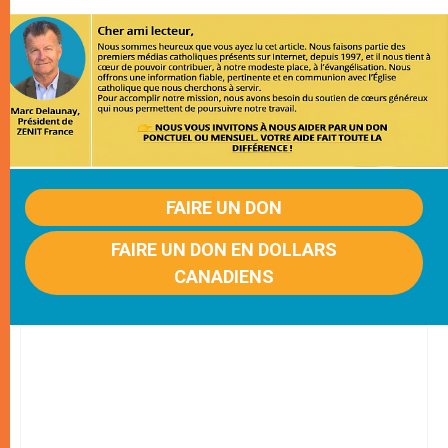
FAIRE UN DON
FAIRE UN DON EN DOLLARS
CANADIENS