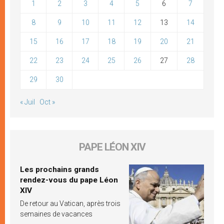
1
2
3
4
5
6
7
8
9
10
11
12
13
14
15
16
17
18
19
20
21
22
23
24
25
26
27
28
29
30
« Juil
Oct »
PAPE LÉON XIV
Les prochains grands
rendez-vous du pape Léon
XIV
De retour au Vatican, après trois
semaines de vacances