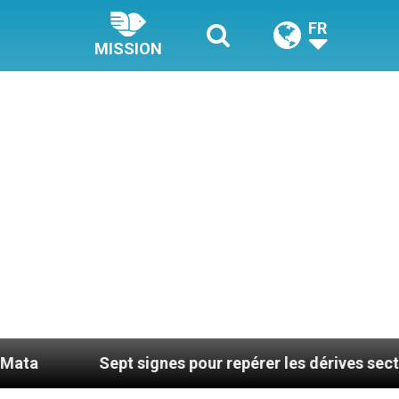
FR
MISSION
Sept signes pour repérer les dérives sectaires du coa