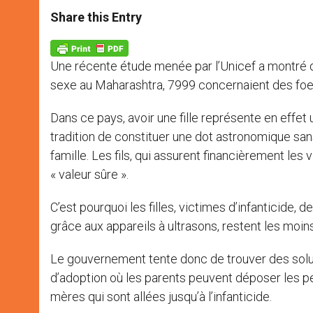
a
s
c
i
a
t
s
e
t
r
Share this Entry
s
e
b
t
e
A
n
o
e
p
g
o
r
p
e
k
Une récente étude menée par l’Unicef a montré 
r
sexe au Maharashtra, 7999 concernaient des foe
Dans ce pays, avoir une fille représente en effet 
tradition de constituer une dot astronomique sans 
famille. Les fils, qui assurent financièrement les
« valeur sûre ».
C’est pourquoi les filles, victimes d’infanticide, d
grâce aux appareils à ultrasons, restent les moin
Le gouvernement tente donc de trouver des solut
d’adoption où les parents peuvent déposer les pet
mères qui sont allées jusqu’à l’infanticide.