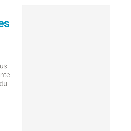
es
tus
ente
 du