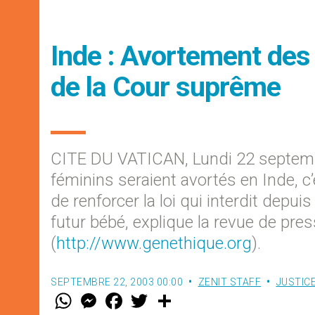
Inde : Avortement des
de la Cour suprême
CITE DU VATICAN, Lundi 22 septem
féminins seraient avortés en Inde, c
de renforcer la loi qui interdit depui
futur bébé, explique la revue de pr
(
http://www.genethique.org
).
SEPTEMBRE 22, 2003 00:00
ZENIT STAFF
JUSTICE
W
M
F
T
S
h
e
a
w
h