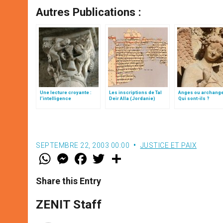
Autres Publications :
Une lecture croyante :
Les inscriptions de Tal
Anges ou archang
l’intelligence
Deir Alla (Jordanie)
Qui sont-ils ?
typologique des deux
Testaments
SEPTEMBRE 22, 2003 00:00
JUSTICE ET PAIX
W
M
F
T
S
h
e
a
w
h
a
s
c
i
a
t
s
e
t
r
Share this Entry
s
e
b
t
e
A
n
o
e
p
g
o
r
ZENIT Staff
p
e
k
r