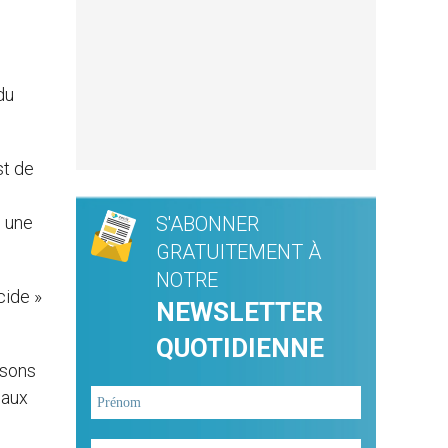
du
st de
e une
S'ABONNER
GRATUITEMENT À
NOTRE
cide »
NEWSLETTER
QUOTIDIENNE
isons
 aux