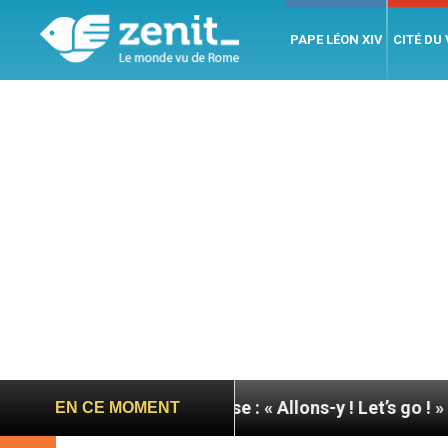
PAPE LÉON XIV
CITÉ DU
 du pape à Assise : « Allons-y ! Let’s go ! »
Nica
EN CE MOMENT