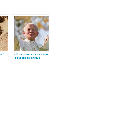
es ?
« Il ne pourra pas exister
d’Europe pacifique
sans… »: l’Ukraine, dans
la vision de Jean-Paul II