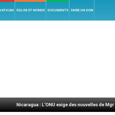
 VATICAN
EGLISE ET MONDE
DOCUMENTS
FAIRE UN DON
ragua : L’ONU exige des nouvelles de Mgr Mata