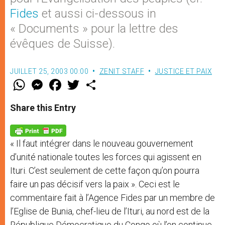
Fides
et aussi ci-dessous in
« Documents » pour la lettre des
évêques de Suisse).
JUILLET 25, 2003 00:00
ZENIT STAFF
JUSTICE ET PAIX
W
M
F
T
S
h
e
a
w
h
a
s
c
i
a
t
s
e
t
r
Share this Entry
s
e
b
t
e
A
n
o
e
p
g
o
r
p
e
k
« Il faut intégrer dans le nouveau gouvernement
r
d’unité nationale toutes les forces qui agissent en
Ituri. C’est seulement de cette façon qu’on pourra
faire un pas décisif vers la paix ». Ceci est le
commentaire fait à l’Agence Fides par un membre de
l’Eglise de Bunia, chef-lieu de l’Ituri, au nord est de la
République Démocratique du Congo où l’on continue