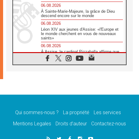
06.08.2026
À Sainte-Marie-Majeure, la grâce de Dieu
descend encore sur le monde
06.08.2026
Léon XIV aux jeunes d'Assise: «l'Europe et
le monde cherchent en vous de nouveaux
saints»
06.08.2026
À Assise, le cardinal Pizzaballa affirme que
«les chrétiens veulent la paix»
06.08.2026
Au Mexique, le cardinal Parolin invite à être
aux côtés des marginalisées
06.08.2026
À Assise, le Pape invite les jeunes à
«construire la civilisation de l'amour»
05.08.2026
La visite du Pape en Argentine portera «un
message de paix et de dignité humaine»
Qui sommes-nous ?
La propriété
Les services
05.08.2026
Mentions Legales
Droits d’auteur
Contactez-nous
«La visite du Pape en Uruguay renforcera
l'espérance» affirme Mgr Tróccoli
05.08.2026