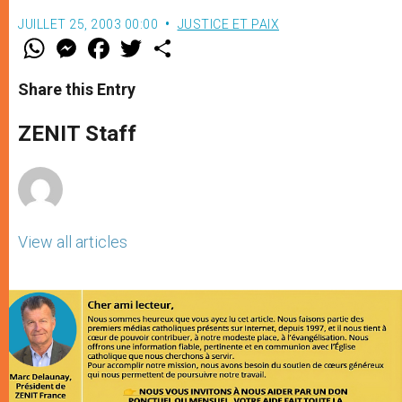
JUILLET 25, 2003 00:00
JUSTICE ET PAIX
W
M
F
T
S
h
e
a
w
h
a
s
c
i
a
t
s
e
t
r
Share this Entry
s
e
b
t
e
A
n
o
e
p
g
o
r
ZENIT Staff
p
e
k
r
View all articles