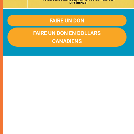
FAIRE UN DON
FAIRE UN DON EN DOLLARS
CANADIENS