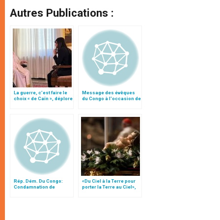
Autres Publications :
La guerre, c’est faire le
Message des évêques
choix « de Caïn », déplore
du Congo à l'occasion de
le pape François
l'anniversaire de
l'indépendance
Rép. Dém. Du Congo:
«Du Ciel à la Terre pour
Condamnation de
porter la Terre au Ciel»,
l’assassinat des
par Mgr Francesco Follo
casques bleus