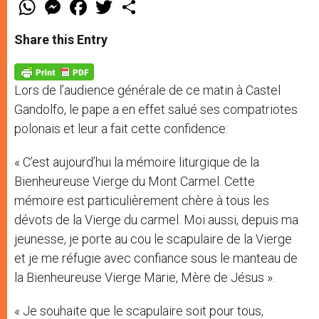
W
M
F
T
S
h
e
a
w
h
a
s
c
i
a
t
s
e
t
r
Share this Entry
s
e
b
t
e
A
n
o
e
p
g
o
r
p
e
k
Lors de l’audience générale de ce matin à Castel
r
Gandolfo, le pape a en effet salué ses compatriotes
polonais et leur a fait cette confidence:
« C’est aujourd’hui la mémoire liturgique de la
Bienheureuse Vierge du Mont Carmel. Cette
mémoire est particulièrement chère à tous les
dévots de la Vierge du carmel. Moi aussi, depuis ma
jeunesse, je porte au cou le scapulaire de la Vierge
et je me réfugie avec confiance sous le manteau de
la Bienheureuse Vierge Marie, Mère de Jésus ».
« Je souhaite que le scapulaire soit pour tous,