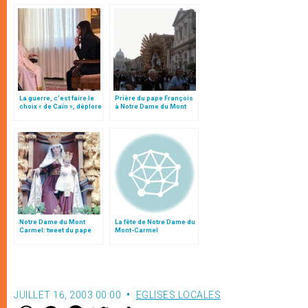
La guerre, c’est faire le
Prière du pape François
choix « de Caïn », déplore
à Notre Dame du Mont
le pape François
Carmel: « Mère! »
Notre Dame du Mont
La fête de Notre Dame du
Carmel: tweet du pape
Mont-Carmel
François
JUILLET 16, 2003 00:00
EGLISES LOCALES
W
M
F
T
S