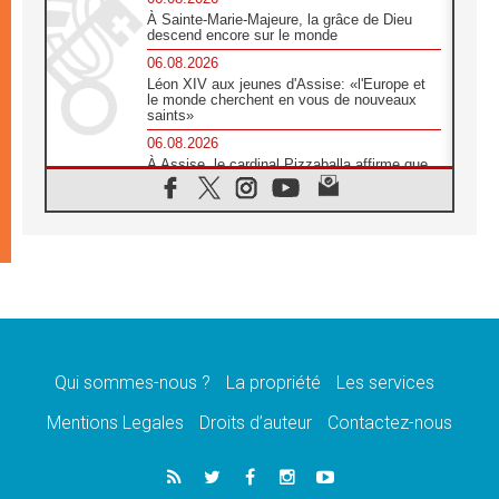
À Sainte-Marie-Majeure, la grâce de Dieu
descend encore sur le monde
06.08.2026
Léon XIV aux jeunes d'Assise: «l'Europe et
le monde cherchent en vous de nouveaux
saints»
06.08.2026
À Assise, le cardinal Pizzaballa affirme que
«les chrétiens veulent la paix»
06.08.2026
Au Mexique, le cardinal Parolin invite à être
aux côtés des marginalisées
06.08.2026
À Assise, le Pape invite les jeunes à
«construire la civilisation de l'amour»
05.08.2026
La visite du Pape en Argentine portera «un
message de paix et de dignité humaine»
Qui sommes-nous ?
La propriété
Les services
05.08.2026
Mentions Legales
Droits d’auteur
Contactez-nous
«La visite du Pape en Uruguay renforcera
l'espérance» affirme Mgr Tróccoli
05.08.2026
Le nonce en Ukraine: «Il est inquiétant