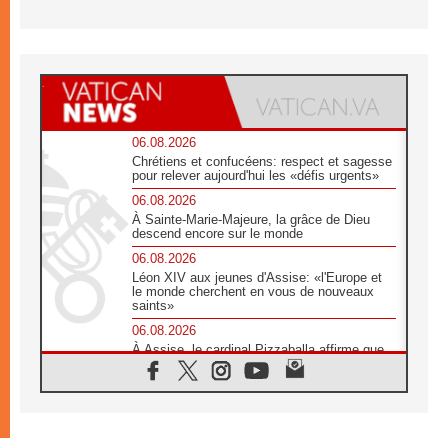
06.08.2026
Chrétiens et confucéens: respect et sagesse
pour relever aujourd'hui les «défis urgents»
06.08.2026
À Sainte-Marie-Majeure, la grâce de Dieu
descend encore sur le monde
06.08.2026
Léon XIV aux jeunes d'Assise: «l'Europe et
le monde cherchent en vous de nouveaux
saints»
06.08.2026
À Assise, le cardinal Pizzaballa affirme que
«les chrétiens veulent la paix»
06.08.2026
Au Mexique, le cardinal Parolin invite à être
aux côtés des marginalisées
06.08.2026