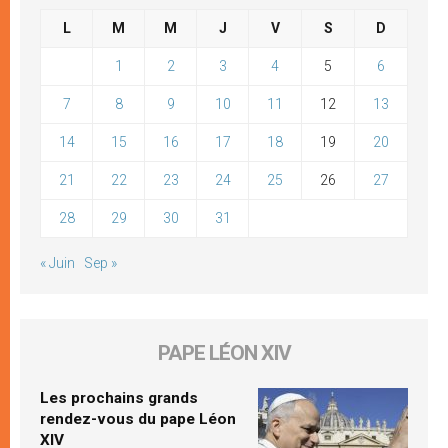
L
M
M
J
V
S
D
1
2
3
4
5
6
7
8
9
10
11
12
13
14
15
16
17
18
19
20
21
22
23
24
25
26
27
28
29
30
31
« Juin
Sep »
PAPE LÉON XIV
Les prochains grands
rendez-vous du pape Léon
XIV