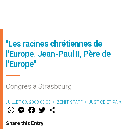
"Les racines chrétiennes de
l'Europe. Jean-Paul II, Père de
l'Europe"
Congrès à Strasbourg
JUILLET 03, 2003 00:00
ZENIT STAFF
JUSTICE ET PAIX
W
M
F
T
S
h
e
a
w
h
a
s
c
i
a
t
s
e
t
r
Share this Entry
s
e
b
t
e