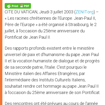
A
n
o
e
p
g
o
r
p
e
k
CITE DU VATICAN, Jeudi 3 juillet 2003 (
ZENIT.org
) –
r
« Les racines chrétiennes de l’Europe. Jean-Paul II,
Père de l’Europe » a été organisé à Strasbourg, le 2
juillet, à l’occasion du 25ème anniversaire du
Pontificat de Jean Paul II.
Des rapports profonds existent entre le ministère
universel de paix et d’humanisme du pape Jean Paul
II et la vocation humaniste de dialogue et de progrès
de sa seconde patrie, l’Italie. C’est pourquoi le
Ministère italien des Affaires Etrangères, par
l’intermédiaire des Instituts Culturels Italiens,
souhaitait rendre cet hommage au pape Jean Paul II
à l’occasion du 25ème anniversaire de son Pontificat.
Des rencontres ont été prévues au cours de l’année