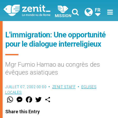
FR
MISSION
L'immigration: Une opportunité
pour le dialogue interreligieux
Mgr Fumio Hamao au congrès des
évêques asiatiques
JUILLET 07, 2002 00:00
ZENIT STAFF
EGLISES
LOCALES
W
M
F
T
S
h
e
a
w
h
a
s
c
i
a
t
s
e
t
r
Share this Entry
s
e
b
t
e