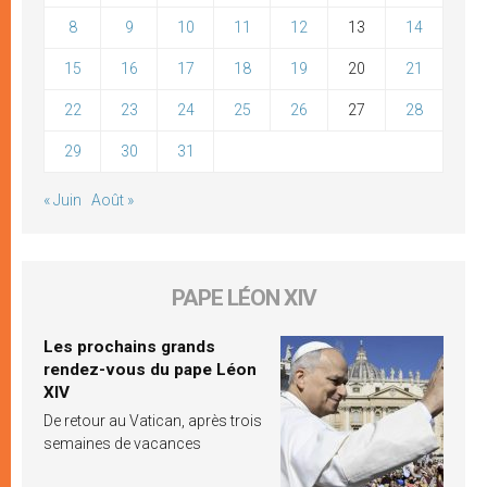
8
9
10
11
12
13
14
15
16
17
18
19
20
21
22
23
24
25
26
27
28
29
30
31
« Juin
Août »
PAPE LÉON XIV
Les prochains grands
rendez-vous du pape Léon
XIV
De retour au Vatican, après trois
semaines de vacances