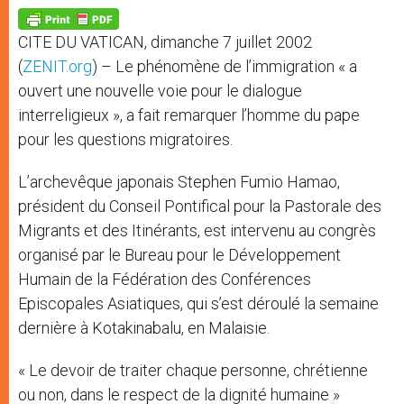
A
n
o
e
p
g
o
r
p
e
k
CITE DU VATICAN, dimanche 7 juillet 2002
r
(
ZENIT.org
) – Le phénomène de l’immigration « a
ouvert une nouvelle voie pour le dialogue
interreligieux », a fait remarquer l’homme du pape
pour les questions migratoires.
L’archevêque japonais Stephen Fumio Hamao,
président du Conseil Pontifical pour la Pastorale des
Migrants et des Itinérants, est intervenu au congrès
organisé par le Bureau pour le Développement
Humain de la Fédération des Conférences
Episcopales Asiatiques, qui s’est déroulé la semaine
dernière à Kotakinabalu, en Malaisie.
« Le devoir de traiter chaque personne, chrétienne
ou non, dans le respect de la dignité humaine »