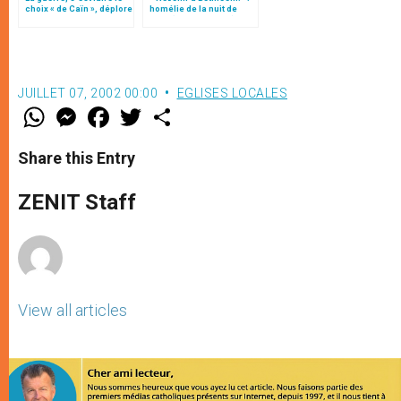
choix « de Caïn », déplore
homélie de la nuit de
le pape François
Noël (texte complet)
JUILLET 07, 2002 00:00
EGLISES LOCALES
W
M
F
T
S
h
e
a
w
h
a
s
c
i
a
t
s
e
t
r
Share this Entry
s
e
b
t
e
A
n
o
e
p
g
o
r
ZENIT Staff
p
e
k
r
View all articles