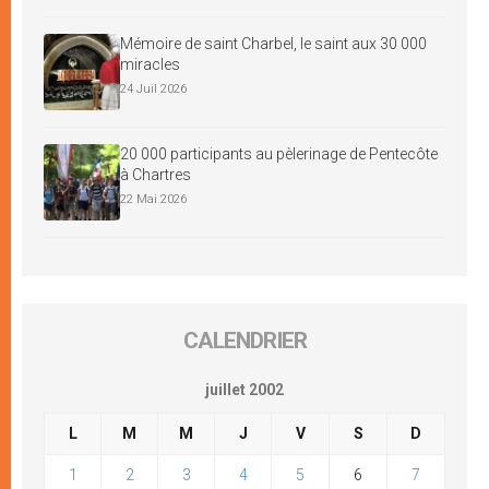
Mémoire de saint Charbel, le saint aux 30 000
miracles
24 Juil 2026
20 000 participants au pèlerinage de Pentecôte
à Chartres
22 Mai 2026
CALENDRIER
juillet 2002
L
M
M
J
V
S
D
1
2
3
4
5
6
7