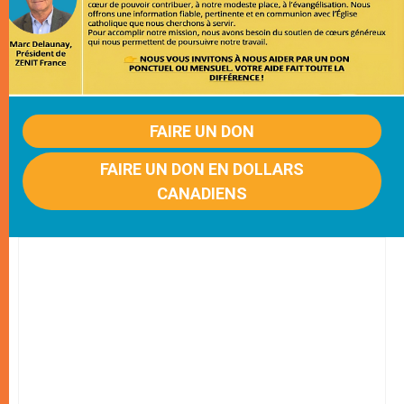
FAIRE UN DON
FAIRE UN DON EN DOLLARS
CANADIENS