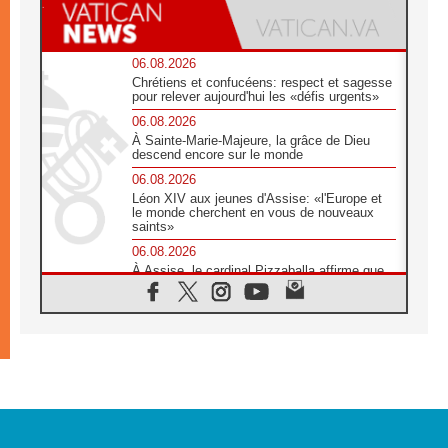
06.08.2026
Chrétiens et confucéens: respect et sagesse
pour relever aujourd'hui les «défis urgents»
06.08.2026
À Sainte-Marie-Majeure, la grâce de Dieu
descend encore sur le monde
06.08.2026
Léon XIV aux jeunes d'Assise: «l'Europe et
le monde cherchent en vous de nouveaux
saints»
06.08.2026
À Assise, le cardinal Pizzaballa affirme que
«les chrétiens veulent la paix»
06.08.2026
Au Mexique, le cardinal Parolin invite à être
aux côtés des marginalisées
06.08.2026
À Assise, le Pape invite les jeunes à
«construire la civilisation de l'amour»
05.08.2026
La visite du Pape en Argentine portera «un