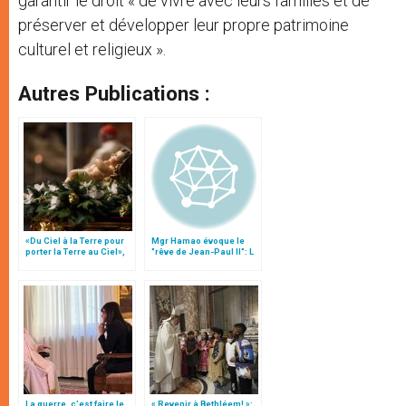
garantir le droit « de vivre avec leurs familles et de
préserver et développer leur propre patrimoine
culturel et religieux ».
Autres Publications :
«Du Ciel à la Terre pour
Mgr Hamao évoque le
porter la Terre au Ciel»,
"rêve de Jean-Paul II": L
par Mgr Francesco Follo
´unité de la famille
humaine
La guerre, c’est faire le
« Revenir à Bethléem! »: