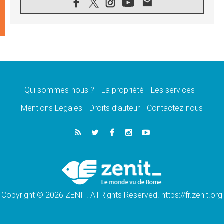
07.08.2026
1ère Conférence continentale sur l'éducation
catholique en Afrique
07.08.2026
Un logo symbolique pour la venue du Pape
en France
07.08.2026
Cardinal Rossi: «La venue du Pape Léon en
Argentine est un hommage à François»
Qui sommes-nous ?
La propriété
Les services
07.08.2026
Hiroshima et Nagasaki, 81 ans après,
Mentions Legales
Droits d’auteur
Contactez-nous
lancement des «dix jours de prière pour la
paix»
06.08.2026
Préparatifs des JMJ 2027 à Séoul: «c'est
passionnant et l'impatience est immense!»
06.08.2026
Chrétiens et confucéens: respect et sagesse
pour relever les «défis urgents»
Copyright © 2026 ZENIT. All Rights Reserved. https://fr.zenit.org