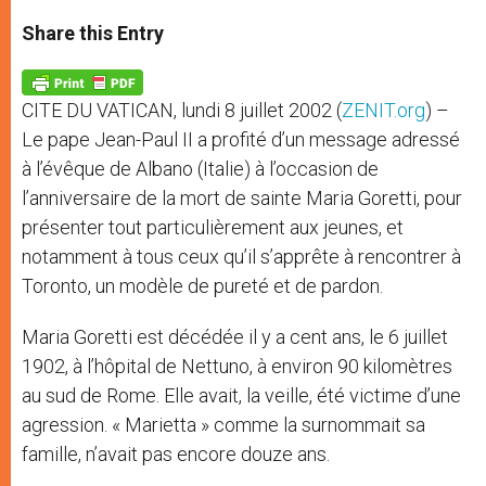
a
s
c
i
a
t
s
e
t
r
Share this Entry
s
e
b
t
e
A
n
o
e
p
g
o
r
p
e
k
CITE DU VATICAN, lundi 8 juillet 2002 (
ZENIT.org
) –
r
Le pape Jean-Paul II a profité d’un message adressé
à l’évêque de Albano (Italie) à l’occasion de
l’anniversaire de la mort de sainte Maria Goretti, pour
présenter tout particulièrement aux jeunes, et
notamment à tous ceux qu’il s’apprête à rencontrer à
Toronto, un modèle de pureté et de pardon.
Maria Goretti est décédée il y a cent ans, le 6 juillet
1902, à l’hôpital de Nettuno, à environ 90 kilomètres
au sud de Rome. Elle avait, la veille, été victime d’une
agression. « Marietta » comme la surnommait sa
famille, n’avait pas encore douze ans.