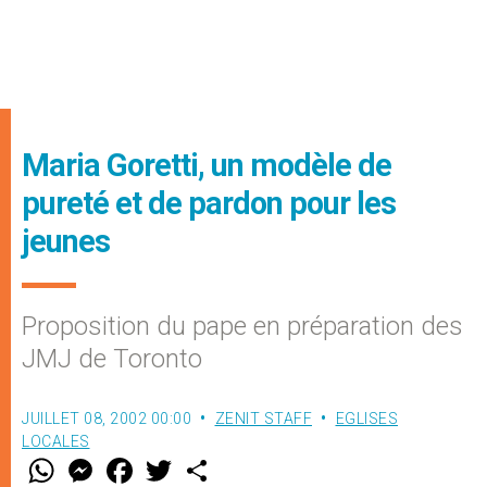
Maria Goretti, un modèle de
pureté et de pardon pour les
jeunes
Proposition du pape en préparation des
JMJ de Toronto
JUILLET 08, 2002 00:00
ZENIT STAFF
EGLISES
LOCALES
W
M
F
T
S
h
e
a
w
h