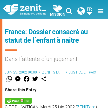
FR
MISSION
France: Dossier consacré au
statut de l´enfant à naître
Dans l´attente d´un jugement
JUIN 25, 2002 00:00
ZENIT STAFF
JUSTICE ET PAIX
W
M
F
T
S
h
e
a
w
h
a
s
c
i
a
t
s
e
t
r
Share this Entry
s
e
b
t
e
A
n
o
e
p
g
o
r
p
e
k
CITE DU VATICAN, Mardi 25 juin 2002 (
ZENIT.org
) –
r