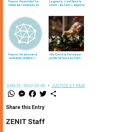
France: Homicide? Le
La guerre, c’est faire le
statut de l´embryon en
choix « de Caïn », déplore
question
le pape François
France: Un dossier d
«Du Ciel à la Terre pour
´actualité relatif à "l
porter la Terre au Ciel»,
´homicide involontaire
par Mgr Francesco Follo
sur foetus"
JUIN 25, 2002 00:00
JUSTICE ET PAIX
W
M
F
T
S
h
e
a
w
h
a
s
c
i
a
t
s
e
t
r
Share this Entry
s
e
b
t
e
A
n
o
e
p
g
o
r
ZENIT Staff
p
e
k
r