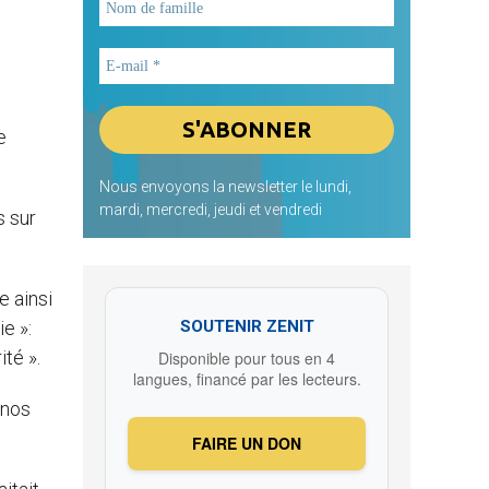
e
Nous envoyons la newsletter le lundi,
mardi, mercredi, jeudi et vendredi
s sur
e ainsi
e »:
SOUTENIR ZENIT
té ».
Disponible pour tous en 4
langues, financé par les lecteurs.
 nos
FAIRE UN DON