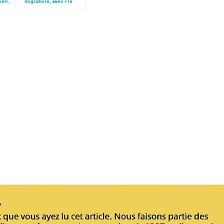
iel»,
migratoire, avec « le
Follo
style de l’humanité »!
(texte complet)