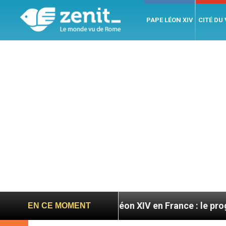
PAPE LÉON XIV
CITÉ DU
toires
Léon XIV en France : le programme détail
EN CE MOMENT