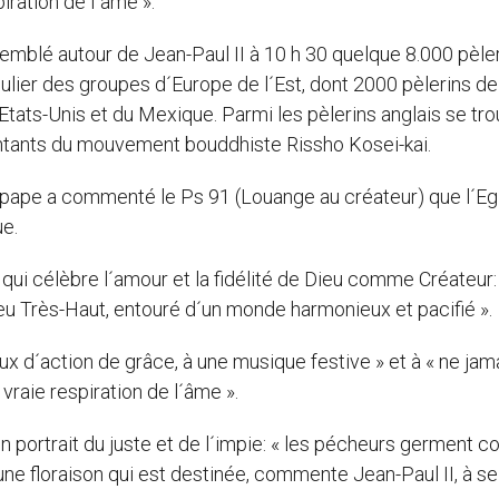
piration de l´âme ».
mblé autour de Jean-Paul II à 10 h 30 quelque 8.000 pèle
iculier des groupes d´Europe de l´Est, dont 2000 pèlerins de
tats-Unis et du Mexique. Parmi les pèlerins anglais se tro
entants du mouvement bouddhiste Rissho Kosei-kai.
 pape a commenté le Ps 91 (Louange au créateur) que l´Eg
ue.
 qui célèbre l´amour et la fidélité de Dieu comme Créateur: 
Dieu Très-Haut, entouré d´un monde harmonieux et pacifié ».
x d´action de grâce, à une musique festive » et à « ne jam
, vraie respiration de l´âme ».
 portrait du juste et de l´impie: « les pécheurs germent 
 une floraison qui est destinée, commente Jean-Paul II, à se