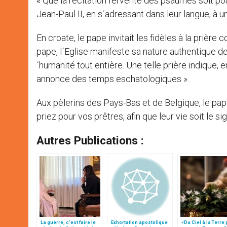
« Que la récitation fervente des psaumes soit pour
Jean-Paul II, en s´adressant dans leur langue, à 
En croate, le pape invitait les fidèles à la prière c
pape, l´Eglise manifeste sa nature authentique de
´humanité tout entière. Une telle prière indique, 
annonce des temps eschatologiques ».
Aux pèlerins des Pays-Bas et de Belgique, le pape
priez pour vos prêtres, afin que leur vie soit le 
Autres Publications :
La guerre, c’est faire le
Exhortation apostolique
«Du Ciel à la Terre