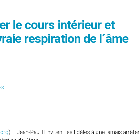
r le cours intérieur et
 vraie respiration de l´âme
ES
.org
) – Jean-Paul II invitent les fidèles à « ne jamais arrêter