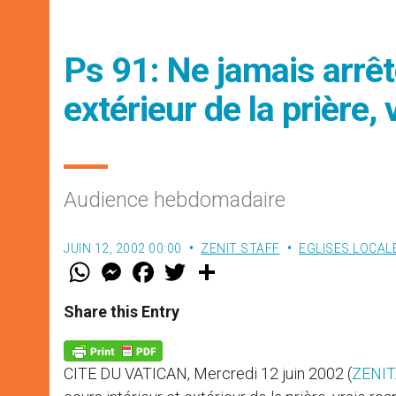
Ps 91: Ne jamais arrête
extérieur de la prière,
Audience hebdomadaire
JUIN 12, 2002 00:00
ZENIT STAFF
EGLISES LOCAL
W
M
F
T
S
h
e
a
w
h
a
s
c
i
a
t
s
e
t
r
Share this Entry
s
e
b
t
e
A
n
o
e
p
g
o
r
p
e
k
CITE DU VATICAN, Mercredi 12 juin 2002 (
ZENIT
r