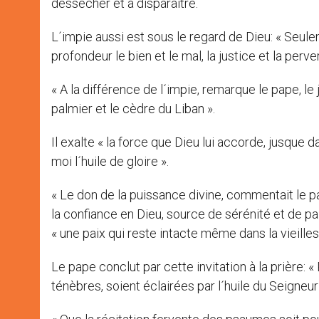
dessécher et à disparaître.
L´impie aussi est sous le regard de Dieu: « Seule
profondeur le bien et le mal, la justice et la perve
« A la différence de l´impie, remarque le pape, l
palmier et le cèdre du Liban ».
Il exalte « la force que Dieu lui accorde, jusque d
moi l´huile de gloire ».
« Le don de la puissance divine, commentait le pa
la confiance en Dieu, source de sérénité et de pa
« une paix qui reste intacte même dans la vieille
Le pape conclut par cette invitation à la prière: «
ténèbres, soient éclairées par l´huile du Seigneur 