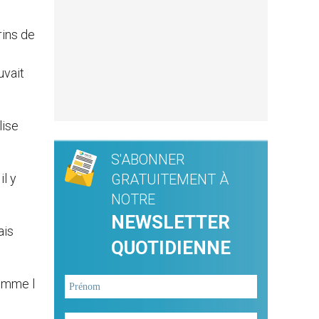
rins de
uvait
lise
S'ABONNER
il y
GRATUITEMENT À
NOTRE
NEWSLETTER
ais
QUOTIDIENNE
comme l