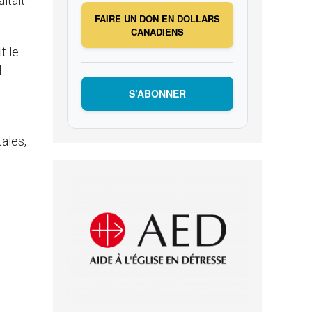
itait
FAIRE UN DON EN DOLLARS
CANADIENS
t le
l
t
S’ABONNER
ales,