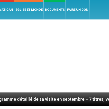
 VATICAN
EGLISE ET MONDE
DOCUMENTS
FAIRE UN DON
lé de sa visite en septembre – 7 titres, vendredi 7 aoû