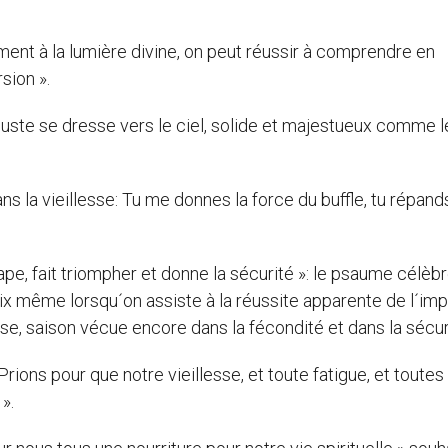
ment à la lumière divine, on peut réussir à comprendre en
rsion ».
e juste se dresse vers le ciel, solide et majestueux comme l
ans la vieillesse: Tu me donnes la force du buffle, tu répand
pe, fait triompher et donne la sécurité »: le psaume célèbr
ix même lorsqu´on assiste à la réussite apparente de l´impi
sse, saison vécue encore dans la fécondité et dans la sécuri
 Prions pour que notre vieillesse, et toute fatigue, et toutes
».