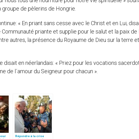
 nous tous une nourriture pour notre vie spirituelle » souha
un groupe de pèlerins de Hongrie.
ontinue: « En priant sans cesse avec le Christ et en Lui, disai
 Communauté priante et supplie pour le salut et la paix de 
entre autres, la présence du Royaume de Dieu sur la terre e
 disait en néerlandais: « Priez pour les vocations sacerdot
signe de l´amour du Seigneur pour chacun ».
 pour
Répondre à la crise