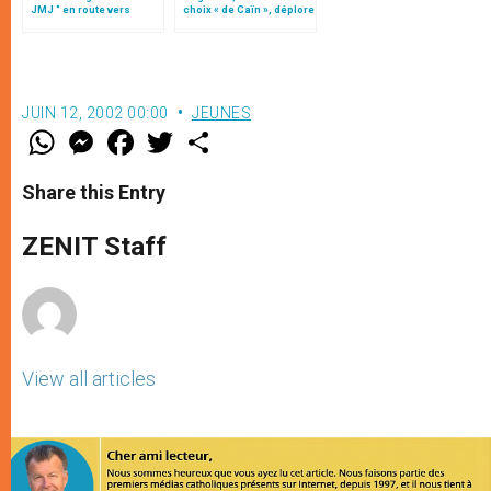
JMJ " en route vers
choix « de Caïn », déplore
Toronto
le pape François
JUIN 12, 2002 00:00
JEUNES
W
M
F
T
S
h
e
a
w
h
a
s
c
i
a
t
s
e
t
r
Share this Entry
s
e
b
t
e
A
n
o
e
p
g
o
r
ZENIT Staff
p
e
k
r
View all articles