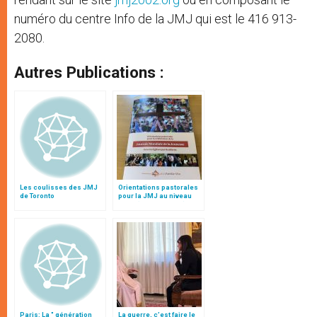
numéro du centre Info de la JMJ qui est le 416 913-
2080.
Autres Publications :
Les coulisses des JMJ
Orientations pastorales
de Toronto
pour la JMJ au niveau
local (texte intégral)
Paris: La " génération
La guerre, c’est faire le