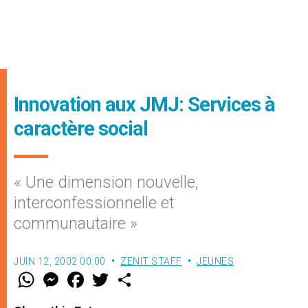
Innovation aux JMJ: Services à
caractère social
« Une dimension nouvelle,
interconfessionnelle et
communautaire »
JUIN 12, 2002 00:00
ZENIT STAFF
JEUNES
W
M
F
T
S
h
e
a
w
h
a
s
c
i
a
t
s
e
t
r