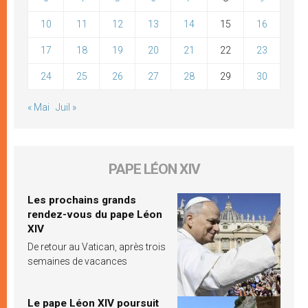
10
11
12
13
14
15
16
17
18
19
20
21
22
23
24
25
26
27
28
29
30
« Mai
Juil »
PAPE LÉON XIV
Les prochains grands
rendez-vous du pape Léon
XIV
De retour au Vatican, après trois
semaines de vacances
Le pape Léon XIV poursuit