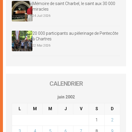
Mémoire de saint Charbel, le saint aux 30 000
miracles
24 Juil 2026
20 000 participants au pèlerinage de Pentecôte
à Chartres
22 Mai 2026
CALENDRIER
juin 2002
L
M
M
J
V
S
D
1
2
3
4
5
6
7
8
9