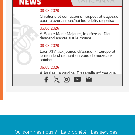
06.08.2026
Chrétiens et confucéens: respect et sagesse
pour relever aujourd'hui les «défis urgents»
06.08.2026
À Sainte-Marie-Majeure, la grâce de Dieu
descend encore sur le monde
06.08.2026
Léon XIV aux jeunes d'Assise: «l'Europe et
le monde cherchent en vous de nouveaux
saints»
06.08.2026
À Assise, le cardinal Pizzaballa affirme que
«les chrétiens veulent la paix»
06.08.2026
Au Mexique, le cardinal Parolin invite à être
aux côtés des marginalisées
06.08.2026
À Assise, le Pape invite les jeunes à
«construire la civilisation de l'amour»
05.08.2026
La visite du Pape en Argentine portera «un
message de paix et de dignité humaine»
Qui sommes-nous ?
La propriété
Les services