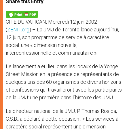
Share this Entry
s
e
b
t
e
A
n
o
e
p
g
o
r
p
e
k
CITE DU VATICAN, Mercredi 12 juin 2002
r
(
ZENIT.org
) – La JMJ de Toronto lance aujourd´hui,
12 juin, son programme de service à caractère
social: une « dimension nouvelle,
interconfessionnelle et communautaire ».
Le lancement a eu lieu dans les locaux de la Yonge
Street Mission en la présence de représentants de
quelques-uns des 60 organismes de divers horizons
et confessions qui travailleront avec les participants
de la JMJ: une première dans l´histoire des JMJ.
Le directeur national de la JMJ, P. Thomas Rosica,
C.S.B., a déclaré à cette occasion : « Les services à
caractère social représentent une dimension