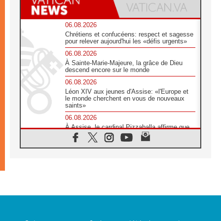
06.08.2026
Chrétiens et confucéens: respect et sagesse
pour relever aujourd'hui les «défis urgents»
06.08.2026
À Sainte-Marie-Majeure, la grâce de Dieu
descend encore sur le monde
06.08.2026
Léon XIV aux jeunes d'Assise: «l'Europe et
le monde cherchent en vous de nouveaux
saints»
06.08.2026
À Assise, le cardinal Pizzaballa affirme que
«les chrétiens veulent la paix»
06.08.2026
Au Mexique, le cardinal Parolin invite à être
aux côtés des marginalisées
06.08.2026
À Assise, le Pape invite les jeunes à
«construire la civilisation de l'amour»
05.08.2026
La visite du Pape en Argentine portera «un
message de paix et de dignité humaine»