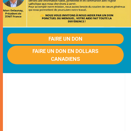
FAIRE UN DON
FAIRE UN DON EN DOLLARS
CANADIENS