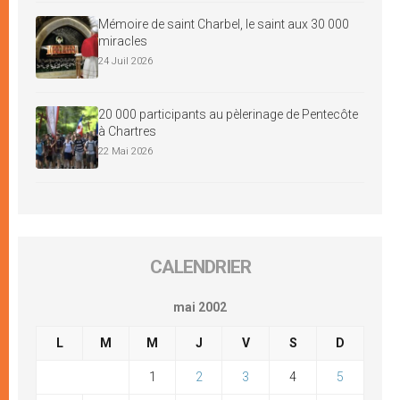
Mémoire de saint Charbel, le saint aux 30 000
miracles
24 Juil 2026
20 000 participants au pèlerinage de Pentecôte
à Chartres
22 Mai 2026
CALENDRIER
mai 2002
L
M
M
J
V
S
D
1
2
3
4
5