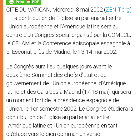
p
g
o
r
p
e
k
CITE DU VATICAN, Mercredi 8 mai 2002 (
ZENIT.org
)
r
– La contribution de l’Eglise au partenariat entre
l’Union européenne et l’Amérique latine sera au
centre d’un Congrès social organisé par la COMECE,
le CELAM et la Conférence épiscopale espagnole à
El Escorial, près de Madrid, le 13-14 mai 2002.
Le Congrès aura lieu quelques jours avant le
deuxième Sommet des chefs d’Etat et de
gouvernement de l’Union européenne, d’Amérique
latine et des Caraïbes à Madrid (17-18 mai), qui sera
un moment fort de la présidence espagnole de
l’Union, le 1er semestre 2002. Le Congrès étudiera la
contribution de l’Eglise au partenariat entre
l’Amérique latine et l’Union européenne en tant
qu’étape vers le bien commun universel.