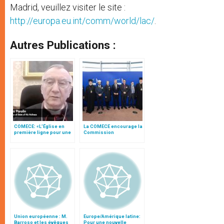
Madrid, veuillez visiter le site :
http://europa.eu.int/comm/world/lac/
.
Autres Publications :
COMECE: «L’Église en
La COMECE encourage la
première ligne pour une
Commission
Europe plus juste et plus
européenne à nommer
solidaire»
un coordinateur pour la
lutte contre la haine
antichrétienne
Union européenne : M.
Europe/Amérique latine:
Barroso et les évêques
Pour une nouvelle