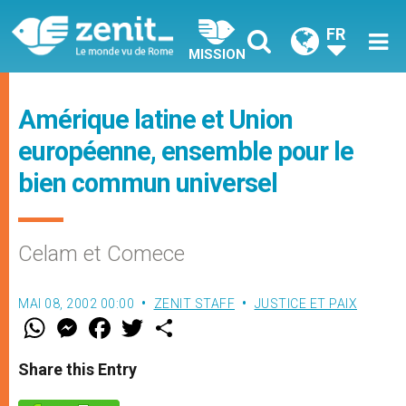
FR
MISSION
Amérique latine et Union
européenne, ensemble pour le
bien commun universel
Celam et Comece
MAI 08, 2002 00:00
ZENIT STAFF
JUSTICE ET PAIX
W
M
F
T
S
h
e
a
w
h
a
s
c
i
a
t
s
e
t
r
Share this Entry
s
e
b
t
e
A
n
o
e