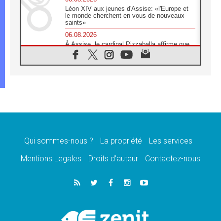
Léon XIV aux jeunes d'Assise: «l'Europe et
le monde cherchent en vous de nouveaux
saints»
06.08.2026
À Assise, le cardinal Pizzaballa affirme que
«les chrétiens veulent la paix»
06.08.2026
Au Mexique, le cardinal Parolin invite à être
aux côtés des marginalisées
06.08.2026
À Assise, le Pape invite les jeunes à
«construire la civilisation de l'amour»
05.08.2026
La visite du Pape en Argentine portera «un
message de paix et de dignité humaine»
Qui sommes-nous ?
La propriété
Les services
05.08.2026
Mentions Legales
Droits d’auteur
Contactez-nous
«La visite du Pape en Uruguay renforcera
l'espérance» affirme Mgr Tróccoli
05.08.2026
Le nonce en Ukraine: «Il est inquiétant
d'entendre ceux qui bénissent la guerre»
05.08.2026
Léon XIV au Pérou, une lueur d'espoir pour