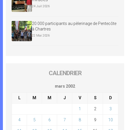
24 Juil 2026
20 000 participants au pèlerinage de Pentecôte
à Chartres
22 Mai 2026
CALENDRIER
mars 2002
L
M
M
J
V
S
D
1
2
3
4
5
6
7
8
9
10