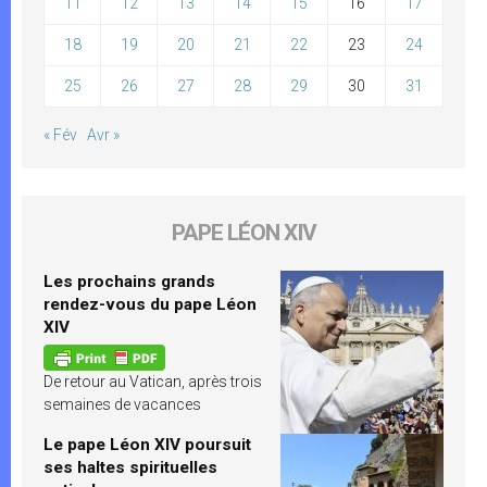
11
12
13
14
15
16
17
18
19
20
21
22
23
24
25
26
27
28
29
30
31
« Fév
Avr »
PAPE LÉON XIV
Les prochains grands
rendez-vous du pape Léon
XIV
De retour au Vatican, après trois
semaines de vacances
Le pape Léon XIV poursuit
ses haltes spirituelles