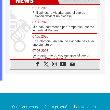
07.08.2026
Philippines: le vicariat apostolique de
Calapan devient un diocèse
07.08.2026
«La paix commence par l'empathie» estime
le cardinal Parolin
07.08.2026
En Colombie, «la paix ne s'achète pas avec
une signature»
07.08.2026
Le programme du voyage apostolique du
Pape en France dévoilé
07.08.2026
1ère Conférence continentale sur l'éducation
catholique en Afrique
07.08.2026
Un logo symbolique pour la venue du Pape
en France
07.08.2026
Cardinal Rossi: «La venue du Pape Léon en
Argentine est un hommage à François»
Qui sommes-nous ?
La propriété
Les services
07.08.2026