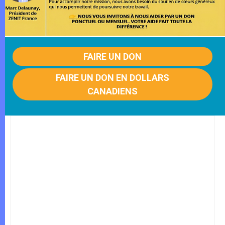
FAIRE UN DON
FAIRE UN DON EN DOLLARS
CANADIENS