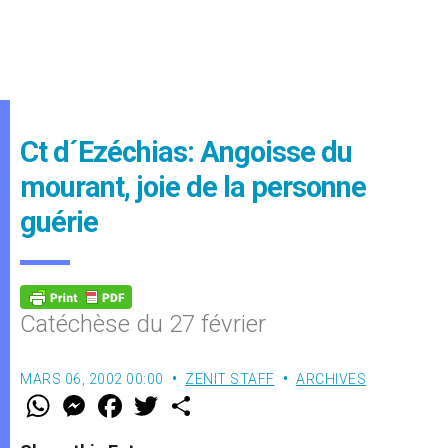
Ct d´Ezéchias: Angoisse du
mourant, joie de la personne
guérie
Catéchèse du 27 février
MARS 06, 2002 00:00
ZENIT STAFF
ARCHIVES
W
M
F
T
S
h
e
a
w
h
a
s
c
i
a
t
s
e
t
r