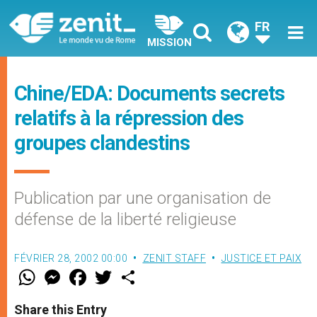
FR
MISSION
Chine/EDA: Documents secrets
relatifs à la répression des
groupes clandestins
Publication par une organisation de
défense de la liberté religieuse
FÉVRIER 28, 2002 00:00
ZENIT STAFF
JUSTICE ET PAIX
W
M
F
T
S
h
e
a
w
h
a
s
c
i
a
t
s
e
t
r
Share this Entry
s
e
b
t
e