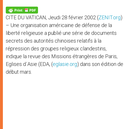
A
n
o
e
p
g
o
r
p
e
k
CITE DU VATICAN, Jeudi 28 février 2002 (
ZENIT.org
)
r
– Une organisation américaine de défense de la
liberté religieuse a publié une série de documents
secrets des autorités chinoises relatifs à la
répression des groupes religieux clandestins,
indique la revue des Missions étrangères de Paris,
Eglises d´Asie (EDA, (
eglasie.org
) dans son édition de
début mars.