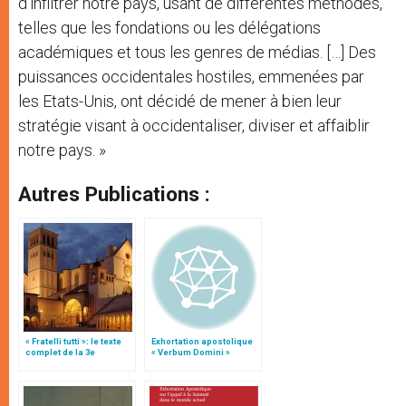
d’infiltrer notre pays, usant de différentes méthodes,
telles que les fondations ou les délégations
académiques et tous les genres de médias. […] Des
puissances occidentales hostiles, emmenées par
les Etats-Unis, ont décidé de mener à bien leur
stratégie visant à occidentaliser, diviser et affaiblir
notre pays. »
Autres Publications :
« Fratelli tutti »: le texte
Exhortation apostolique
complet de la 3e
« Verbum Domini »
encyclique du pape
François