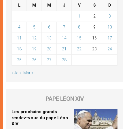
L
M
M
J
V
S
D
1
2
3
4
5
6
7
8
9
10
11
12
13
14
15
16
17
18
19
20
21
22
23
24
25
26
27
28
« Jan
Mar »
PAPE LÉON XIV
Les prochains grands
rendez-vous du pape Léon
XIV