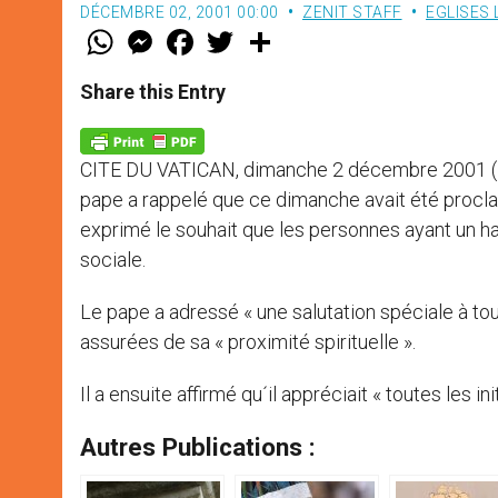
DÉCEMBRE 02, 2001 00:00
ZENIT STAFF
EGLISES
W
M
F
T
S
h
e
a
w
h
a
s
c
i
a
t
s
e
t
r
Share this Entry
s
e
b
t
e
A
n
o
e
p
g
o
r
p
e
k
CITE DU VATICAN, dimanche 2 décembre 2001 (
r
pape a rappelé que ce dimanche avait été procl
exprimé le souhait que les personnes ayant un ha
sociale.
Le pape a adressé « une salutation spéciale à tou
assurées de sa « proximité spirituelle ».
Il a ensuite affirmé qu´il appréciait « toutes les i
Autres Publications :