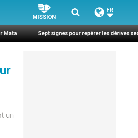
FR
MISSION
Sept signes pour repérer les dérives sectaires du c
our
nt un