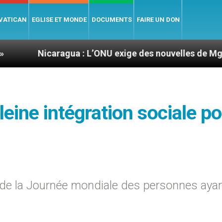
 VATICAN
EGLISE ET MONDE
DOCUMENTS
FAIRE UN DON
aragua : L’ONU exige des nouvelles de Mgr Mata
leine intégration sociale p
NU de la Journée mondiale des personnes aya