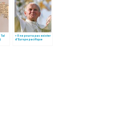
 Tal
« Il ne pourra pas exister
)
d’Europe pacifique
sans… »: l’Ukraine, dans
la vision de Jean-Paul II