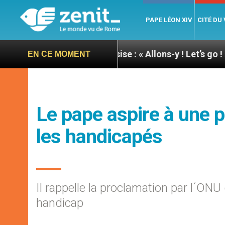
PAPE LÉON XIV
CITÉ DU
e du pape à Assise : « Allons-y ! Let’s go ! »
Nic
EN CE MOMENT
Le pape aspire à une p
les handicapés
Il rappelle la proclamation par l´O
handicap