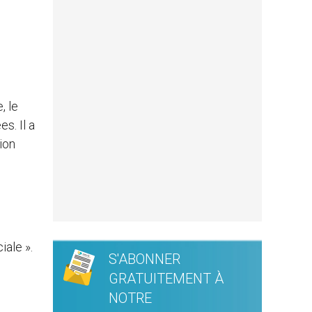
, le
s. Il a
ion
iale ».
S'ABONNER
GRATUITEMENT À
NOTRE