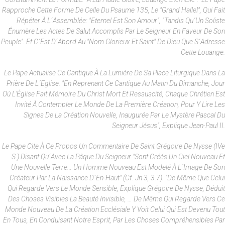
Rapproche Cette Forme De Celle Du Psaume 135, Le "Grand Hallel", Qui Fait
Répéter À L´assemblée: "Eternel Est Son Amour", "tandis Qu´un Soliste
Énumère Les Actes De Salut Accomplis Par Le Seigneur En Faveur De Son
Peuple". Et C´est D´abord Au "nom Glorieux Et Saint" De Dieu Que S´adresse
Cette Louange.
Le Pape Actualise Ce Cantique À La Lumière De Sa Place Liturgique Dans La
Prière De L´Eglise. "En Reprenant Ce Cantique Au Matin Du Dimanche, Jour
Où L’Église Fait Mémoire Du Christ Mort Et Ressuscité, Chaque Chrétien Est
Invité À Contempler Le Monde De La Première Création, Pour Y Lire Les
Signes De La Création Nouvelle, Inaugurée Par Le Mystère Pascal Du
Seigneur Jésus", Explique Jean-Paul II.
Le Pape Cite À Ce Propos Un Commentaire De Saint Grégoire De Nysse (IVe
S.) Disant Qu´avec La Pâque Du Seigneur "sont Créés Un Ciel Nouveau Et
Une Nouvelle Terre… Un Homme Nouveau Est Modelé À L´image De Son
Créateur Par La Naissance D´en-Haut" (cf. Jn 3, 3.7). "De Même Que Celui
Qui Regarde Vers Le Monde Sensible, Explique Grégoire De Nysse, Déduit
Des Choses Visibles La Beauté Invisible, … De Même Qui Regarde Vers Ce
Monde Nouveau De La Création Ecclésiale Y Voit Celui Qui Est Devenu Tout
En Tous, En Conduisant Notre Esprit, Par Les Choses Compréhensibles Par