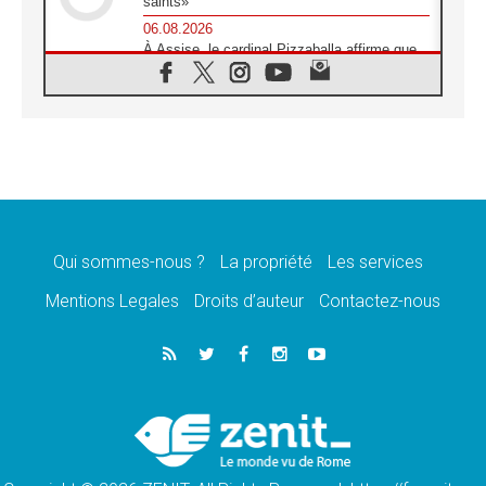
saints»
06.08.2026
À Assise, le cardinal Pizzaballa affirme que
«les chrétiens veulent la paix»
06.08.2026
Au Mexique, le cardinal Parolin invite à être
aux côtés des marginalisées
06.08.2026
À Assise, le Pape invite les jeunes à
«construire la civilisation de l'amour»
05.08.2026
La visite du Pape en Argentine portera «un
message de paix et de dignité humaine»
Qui sommes-nous ?
La propriété
Les services
05.08.2026
Mentions Legales
Droits d’auteur
Contactez-nous
«La visite du Pape en Uruguay renforcera
l'espérance» affirme Mgr Tróccoli
05.08.2026
Le nonce en Ukraine: «Il est inquiétant
d'entendre ceux qui bénissent la guerre»
05.08.2026
Léon XIV au Pérou, une lueur d'espoir pour
un peuple en quête de paix