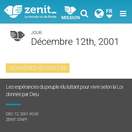
FR
MISSION
JOUR
Décembre 12th, 2001
DERNIÈRES NOUVELLES
Les espérances du peuple élu luttant pour vivre selon la Loi
donnée par Dieu
DEC 12, 2001 00:00
ZENIT STAFF