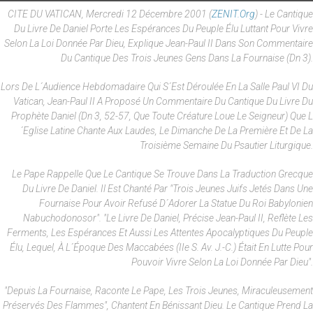
CITE DU VATICAN, Mercredi 12 Décembre 2001 (
ZENIT.org
) - Le Cantique
Du Livre De Daniel Porte Les Espérances Du Peuple Élu Luttant Pour Vivre
Selon La Loi Donnée Par Dieu, Explique Jean-Paul II Dans Son Commentaire
Du Cantique Des Trois Jeunes Gens Dans La Fournaise (Dn 3).
Lors De L´audience Hebdomadaire Qui S´est Déroulée En La Salle Paul VI Du
Vatican, Jean-Paul II A Proposé Un Commentaire Du Cantique Du Livre Du
Prophète Daniel (Dn 3, 52-57, Que Toute Créature Loue Le Seigneur) Que L
´Eglise Latine Chante Aux Laudes, Le Dimanche De La Première Et De La
Troisième Semaine Du Psautier Liturgique.
Le Pape Rappelle Que Le Cantique Se Trouve Dans La Traduction Grecque
Du Livre De Daniel. Il Est Chanté Par "trois Jeunes Juifs Jetés Dans Une
Fournaise Pour Avoir Refusé D´adorer La Statue Du Roi Babylonien
Nabuchodonosor". "Le Livre De Daniel, Précise Jean-Paul II, Reflète Les
Ferments, Les Espérances Et Aussi Les Attentes Apocalyptiques Du Peuple
Élu, Lequel, À L´époque Des Maccabées (IIe S. Av. J.-C.) Était En Lutte Pour
Pouvoir Vivre Selon La Loi Donnée Par Dieu".
"Depuis La Fournaise, Raconte Le Pape, Les Trois Jeunes, Miraculeusement
Préservés Des Flammes", Chantent En Bénissant Dieu. Le Cantique Prend La