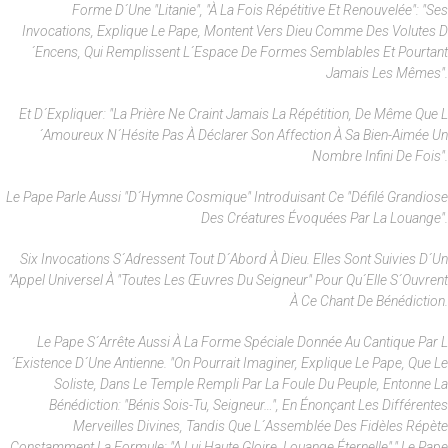
Forme D´une "litanie", "à La Fois Répétitive Et Renouvelée": "ses
Invocations, Explique Le Pape, Montent Vers Dieu Comme Des Volutes D
´encens, Qui Remplissent L´espace De Formes Semblables Et Pourtant
Jamais Les Mêmes".
Et D´expliquer: "La Prière Ne Craint Jamais La Répétition, De Même Que L
´amoureux N´hésite Pas À Déclarer Son Affection À Sa Bien-Aimée Un
Nombre Infini De Fois".
Le Pape Parle Aussi "d´hymne Cosmique" Introduisant Ce "défilé Grandiose
Des Créatures Évoquées Par La Louange".
Six Invocations S´adressent Tout D´abord À Dieu. Elles Sont Suivies D´un
"appel Universel À "toutes Les Œuvres Du Seigneur" Pour Qu´elle S´ouvrent
À Ce Chant De Bénédiction.
Le Pape S´arrête Aussi À La Forme Spéciale Donnée Au Cantique Par L
´existence D´une Antienne. "On Pourrait Imaginer, Explique Le Pape, Que Le
Soliste, Dans Le Temple Rempli Par La Foule Du Peuple, Entonne La
Bénédiction: "Bénis Sois-Tu, Seigneur…", En Énonçant Les Différentes
Merveilles Divines, Tandis Que L´assemblée Des Fidèles Répète
Constamment La Formule: "A Lui Haute Gloire, Louange Éternelle"." Le Pape