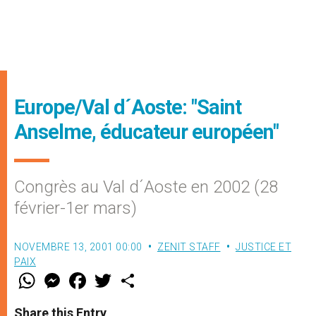
Europe/Val d´Aoste: "Saint
Anselme, éducateur européen"
Congrès au Val d´Aoste en 2002 (28
février-1er mars)
NOVEMBRE 13, 2001 00:00
ZENIT STAFF
JUSTICE ET
PAIX
W
M
F
T
S
h
e
a
w
h
a
s
c
i
a
t
s
e
t
r
Share this Entry