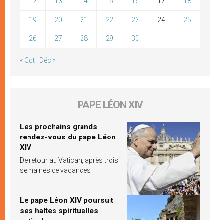
12
13
14
15
16
17
18
19
20
21
22
23
24
25
26
27
28
29
30
« Oct
Déc »
PAPE LÉON XIV
Les prochains grands
rendez-vous du pape Léon
XIV
De retour au Vatican, après trois
semaines de vacances
Le pape Léon XIV poursuit
ses haltes spirituelles