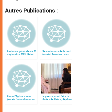
Autres Publications :
Audience générale du 23
IXe centenaire de la mort
septembre 2009 : Saint
de saint Anselme : un «
Anselme
trésor de sagesse »
Aimer l’Eglise « sans
La guerre, c’est faire le
jamais l’abandonner ou
choix « de Caïn », déplore
la trahir »
le pape François