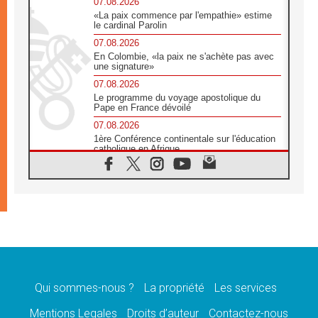
07.08.2026
«La paix commence par l'empathie» estime
le cardinal Parolin
07.08.2026
En Colombie, «la paix ne s'achète pas avec
une signature»
07.08.2026
Le programme du voyage apostolique du
Pape en France dévoilé
07.08.2026
1ère Conférence continentale sur l'éducation
catholique en Afrique
07.08.2026
Un logo symbolique pour la venue du Pape
en France
07.08.2026
Cardinal Rossi: «La venue du Pape Léon en
Argentine est un hommage à François»
07.08.2026
Hiroshima et Nagasaki, 81 ans après,
lancement des «dix jours de prière pour la
paix»
Qui sommes-nous ?
La propriété
Les services
06.08.2026
Mentions Legales
Droits d’auteur
Contactez-nous
Préparatifs des JMJ 2027 à Séoul: «c'est