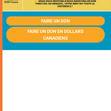
FAIRE UN DON
FAIRE UN DON EN DOLLARS
CANADIENS