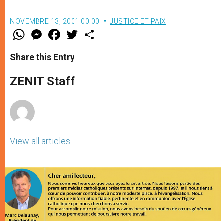
NOVEMBRE 13, 2001 00:00
JUSTICE ET PAIX
W
M
F
T
S
h
e
a
w
h
a
s
c
i
a
t
s
e
t
r
Share this Entry
s
e
b
t
e
A
n
o
e
p
g
o
r
ZENIT Staff
p
e
k
r
View all articles