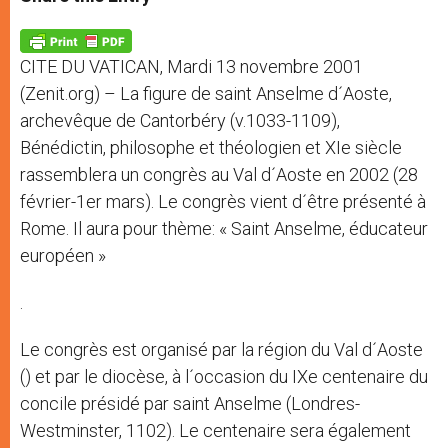
s
e
b
t
e
A
n
o
e
p
g
o
r
p
e
k
CITE DU VATICAN, Mardi 13 novembre 2001
r
(Zenit.org) – La figure de saint Anselme d´Aoste,
archevêque de Cantorbéry (v.1033-1109),
Bénédictin, philosophe et théologien et XIe siècle
rassemblera un congrès au Val d´Aoste en 2002 (28
février-1er mars). Le congrès vient d´être présenté à
Rome. Il aura pour thème: « Saint Anselme, éducateur
européen »
.
Le congrès est organisé par la région du Val d´Aoste
() et par le diocèse, à l´occasion du IXe centenaire du
concile présidé par saint Anselme (Londres-
Westminster, 1102). Le centenaire sera également