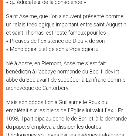
« qu´éducateur de la conscience ».
Saint Aselme, que l´on a souvent présenté comme
un relais théologique important entre saint Augustin
et saint Thomas, est resté fameux pour les
« Preuves de l´existence de Dieu », de son
« Monologion » et de son « Proslogion ».
Né à Aoste, en Piémont, Anselme s´est fait
bénédictin à l´abbaye normande du Bec. Il devint
abbé du Bec avant de succéder à Lanfranc comme
archevêque de Cantorbéry.
Mais son opposition à Guillaume le Roux qui
empiétait sur les biens de l´Eglise lui valut l´exil. En
1098, il participa au concile de Bari et, à la demande
du pape, s´employa à dissiper les doutes
théologiques soulevés par les évêques italo-grecs.