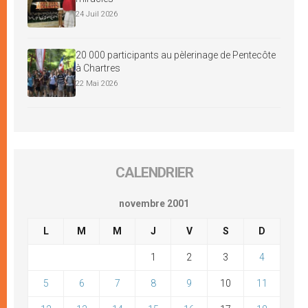
24 Juil 2026
20 000 participants au pèlerinage de Pentecôte
à Chartres
22 Mai 2026
CALENDRIER
novembre 2001
L
M
M
J
V
S
D
1
2
3
4
5
6
7
8
9
10
11