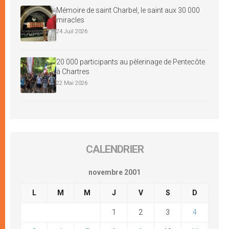
Mémoire de saint Charbel, le saint aux 30 000
miracles
24 Juil 2026
20 000 participants au pèlerinage de Pentecôte
à Chartres
22 Mai 2026
CALENDRIER
novembre 2001
L
M
M
J
V
S
D
1
2
3
4