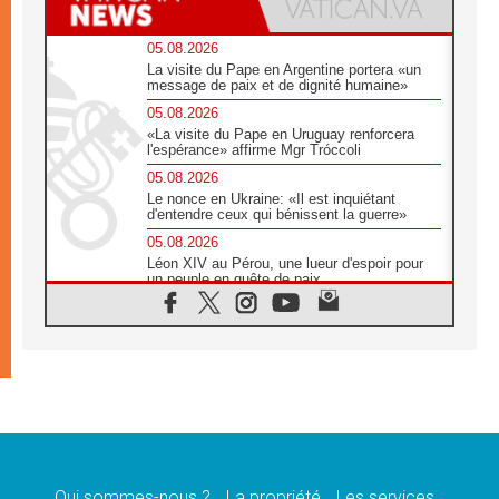
05.08.2026
La visite du Pape en Argentine portera «un
message de paix et de dignité humaine»
05.08.2026
«La visite du Pape en Uruguay renforcera
l'espérance» affirme Mgr Tróccoli
05.08.2026
Le nonce en Ukraine: «Il est inquiétant
d'entendre ceux qui bénissent la guerre»
05.08.2026
Léon XIV au Pérou, une lueur d'espoir pour
un peuple en quête de paix
05.08.2026
SCEAM: L'Église en Afrique vers
l'Assemblée ecclésiale de 2028 depuis
Addis-Abeba
05.08.2026
Le Pape exprime ses condoléances suite au
décès du cardinal Júlio Langa
05.08.2026
Le Pape attendu en novembre en Uruguay,
en Argentine et au Pérou
Qui sommes-nous ?
La propriété
Les services