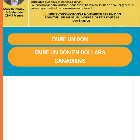
FAIRE UN DON
FAIRE UN DON EN DOLLARS
CANADIENS