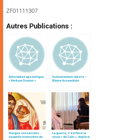
ZF01111307
Autres Publications :
Exhortation apostolique
Instrumentum laboris –
« Verbum Domini »
XIème Assemblée
Générale Ordinaire du
Synode des Évêques
Vierges consacrées :
La guerre, c’est faire le
nouvelle Instruction du
choix « de Caïn », déplore