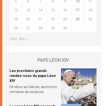
5
6
7
8
9
10
11
12
13
14
15
16
17
18
19
20
21
22
23
24
25
26
27
28
29
30
« Oct
Déc »
PAPE LÉON XIV
Les prochains grands
rendez-vous du pape Léon
XIV
De retour au Vatican, après trois
semaines de vacances