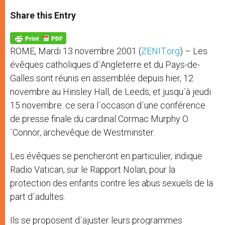
a
s
c
i
a
t
s
e
t
r
Share this Entry
s
e
b
t
e
A
n
o
e
p
g
o
r
p
e
k
ROME, Mardi 13 novembre 2001 (
ZENIT.org
) – Les
r
évêques catholiques d´Angleterre et du Pays-de-
Galles sont réunis en assemblée depuis hier, 12
novembre au Hinsley Hall, de Leeds, et jusqu´à jeudi
15 novembre: ce sera l´occason d´une conférence
de presse finale du cardinal Cormac Murphy O
´Connor, archevêque de Westminster.
Les évêques se pencheront en particulier, indique
Radio Vatican, sur le Rapport Nolan, pour la
protection des enfants contre les abus sexuels de la
part d´adultes.
Ils se proposent d´ajuster leurs programmes