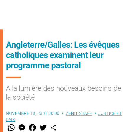
Angleterre/Galles: Les évêques
catholiques examinent leur
programme pastoral
A la lumière des nouveaux besoins de
la société
NOVEMBRE 13, 2001 00:00
ZENIT STAFF
JUSTICE ET
PAIX
W
M
F
T
S
h
e
a
w
h