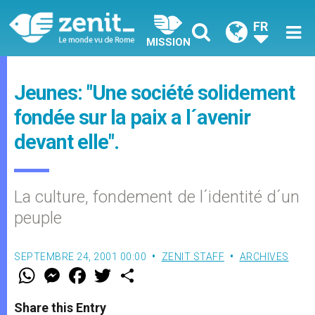
FR
MISSION
Jeunes: "Une société solidement
fondée sur la paix a l´avenir
devant elle".
La culture, fondement de l´identité d´un
peuple
SEPTEMBRE 24, 2001 00:00
ZENIT STAFF
ARCHIVES
W
M
F
T
S
h
e
a
w
h
a
s
c
i
a
t
s
e
t
r
Share this Entry
s
e
b
t
e