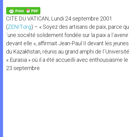
A
n
o
e
p
g
o
r
p
e
k
CITE DU VATICAN, Lundi 24 septembre 2001
r
(
ZENIT.org
) – « Soyez des artisans de paix, parce qu
´une société solidement fondée sur la paix a l´avenir
devant elle », affirmait Jean-Paul II devant les jeunes
du Kazakhstan, réunis au grand amphi de l´Université
« Eurasia » où il a été accueilli avec enthousiasme le
23 septembre.