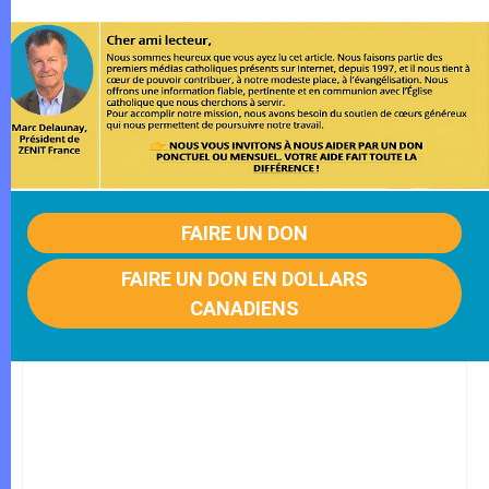
FAIRE UN DON
FAIRE UN DON EN DOLLARS
CANADIENS