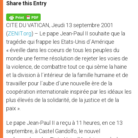
t
s
e
t
r
Share this Entry
s
e
b
t
e
A
n
o
e
p
g
o
r
p
e
k
CITE DU VATICAN, Jeudi 13 septembre 2001
r
(
ZENIT.org
) – Le pape Jean-Paul II souhaite que la
tragédie qui frappe les Etats-Unis d´Amérique
« éveille dans les coeurs de tous les peuples du
monde une ferme résolution de rejeter les voies de
la violence, de combattre tout ce qui sème la haine
et la division à l´intérieur de la famille humaine et de
travailler pour l´aube d´une nouvelle ère de la
coopération internationale inspirée par les idéaux les
plus élevés de la solidarité, de la justice et de la
paix ».
Le pape Jean-Paul II a reçu à 11 heures, en ce 13
septembre, à Castel Gandolfo, le nouvel