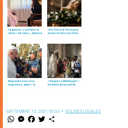
La guerre, c’est faire le
«Du Ciel à la Terre pour
choix « de Caïn », déplore
porter la Terre au Ciel»,
le pape François
par Mgr Francesco Follo
Répondre à la crise
« Revenir à Bethléem! »:
migratoire, avec « le
homélie de la nuit de
style de l’humanité »!
Noël (texte complet)
(texte complet)
SEPTEMBRE 13, 2001 00:00
EGLISES LOCALES
W
M
F
T
S
h
e
a
w
h
a
s
c
i
a