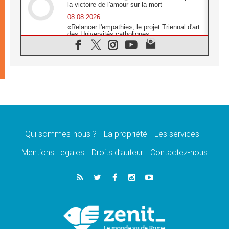
la victoire de l'amour sur la mort
08.08.2026
«Relancer l'empathie», le projet Triennal d'art
des Universités catholiques
08.08.2026
Signis 2026, donner la parole aux religieuses
catholiques
08.08.2026
Au Bangladesh, l'Église accompagne les
Dalits sur le chemin de la dignité
07.08.2026
Philippines: le vicariat apostolique de
Calapan devient un diocèse
Qui sommes-nous ?
La propriété
Les services
07.08.2026
Congo-Brazzaville: le 15 août, entre solennité
Mentions Legales
Droits d’auteur
Contactez-nous
de l'Assomption et mémoire nationale
07.08.2026
«La paix commence par l'empathie» estime
le cardinal Parolin
07.08.2026
En Colombie, «la paix ne s'achète pas avec
une signature»