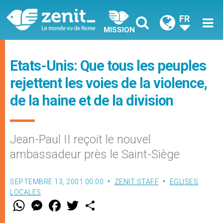
FR
MISSION
Etats-Unis: Que tous les peuples
rejettent les voies de la violence,
de la haine et de la division
Jean-Paul II reçoit le nouvel
ambassadeur près le Saint-Siège
SEPTEMBRE 13, 2001 00:00
ZENIT STAFF
EGLISES
LOCALES
W
M
F
T
S
h
e
a
w
h
a
s
c
i
a