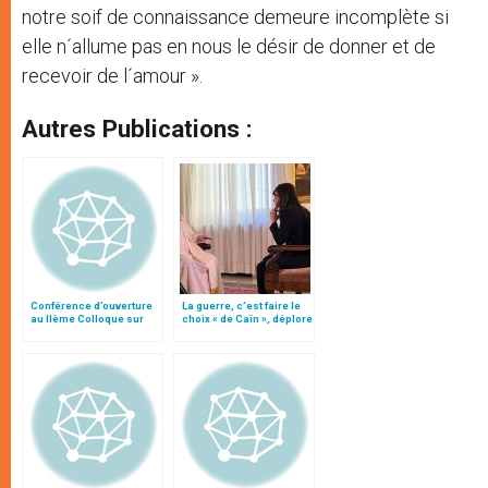
notre soif de connaissance demeure incomplète si
elle n´allume pas en nous le désir de donner et de
recevoir de l´amour ».
Autres Publications :
Conférence d’ouverture
La guerre, c’est faire le
au IIème Colloque sur
choix « de Caïn », déplore
Science et Foi
le pape François