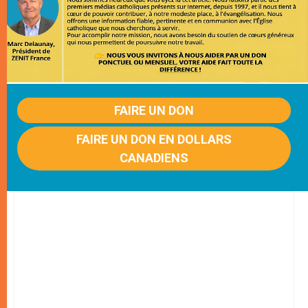
FAIRE UN DON
FAIRE UN DON EN DOLLARS
CANADIENS