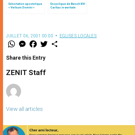
Exhortation apostolique
Encyclique de Benoît XVI :
« Verbum Domini »
Caritas in veritate
JUILLET 06, 2001 00:00
EGLISES LOCALES
W
M
F
T
S
h
e
a
w
h
a
s
c
i
a
t
s
e
t
r
Share this Entry
s
e
b
t
e
A
n
o
e
p
g
o
r
ZENIT Staff
p
e
k
r
View all articles