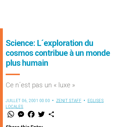
Science: L´exploration du
cosmos contribue à un monde
plus humain
Ce n´est pas un « luxe »
JUILLET 06, 2001 00:00
ZENIT STAFF
EGLISES
LOCALES
W
M
F
T
S
h
e
a
w
h
a
s
c
i
a
t
s
e
t
r