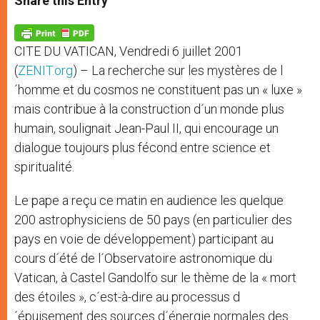
Share this Entry
s
e
b
t
e
A
n
o
e
p
g
o
r
p
e
k
CITE DU VATICAN, Vendredi 6 juillet 2001
r
(
ZENIT.org
) – La recherche sur les mystères de l
´homme et du cosmos ne constituent pas un « luxe »
mais contribue à la construction d´un monde plus
humain, soulignait Jean-Paul II, qui encourage un
dialogue toujours plus fécond entre science et
spiritualité.
Le pape a reçu ce matin en audience les quelque
200 astrophysiciens de 50 pays (en particulier des
pays en voie de développement) participant au
cours d´été de l´Observatoire astronomique du
Vatican, à Castel Gandolfo sur le thème de la « mort
des étoiles », c´est-à-dire au processus d
´épuisement des sources d´énergie normales des