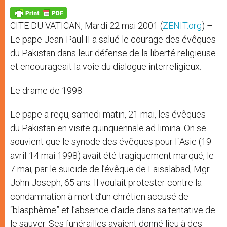
A
n
o
e
p
g
o
r
p
e
k
CITE DU VATICAN, Mardi 22 mai 2001 (
ZENIT.org
) –
r
Le pape Jean-Paul II a salué le courage des évêques
du Pakistan dans leur défense de la liberté religieuse
et encourageait la voie du dialogue interreligieux.
Le drame de 1998
Le pape a reçu, samedi matin, 21 mai, les évêques
du Pakistan en visite quinquennale ad limina. On se
souvient que le synode des évêques pour l´Asie (19
avril-14 mai 1998) avait été tragiquement marqué, le
7 mai, par le suicide de l’évêque de Faisalabad, Mgr
John Joseph, 65 ans. Il voulait protester contre la
condamnation à mort d’un chrétien accusé de
“blasphème” et l’absence d’aide dans sa tentative de
le sauver. Ses funérailles avaient donné lieu à des