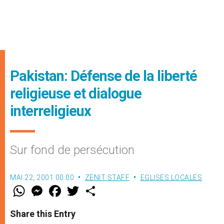
Pakistan: Défense de la liberté
religieuse et dialogue
interreligieux
Sur fond de persécution
MAI 22, 2001 00:00
ZENIT STAFF
EGLISES LOCALES
W
M
F
T
S
h
e
a
w
h
a
s
c
i
a
t
s
e
t
r
Share this Entry
s
e
b
t
e