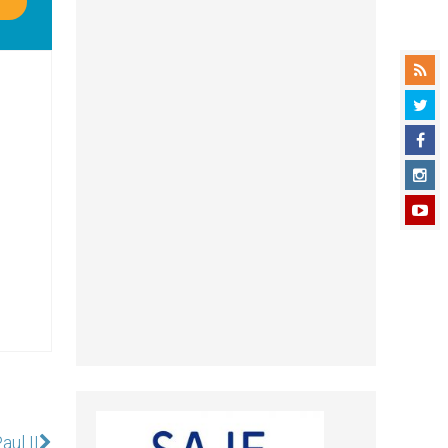
aul II