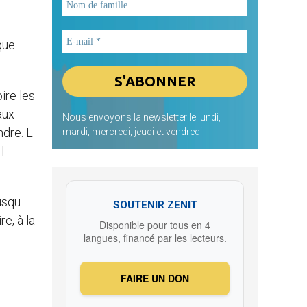
que
ire les
aux
Nous envoyons la newsletter le lundi,
ndre. L
mardi, mercredi, jeudi et vendredi
l
usqu
SOUTENIR ZENIT
e, à la
Disponible pour tous en 4
langues, financé par les lecteurs.
FAIRE UN DON