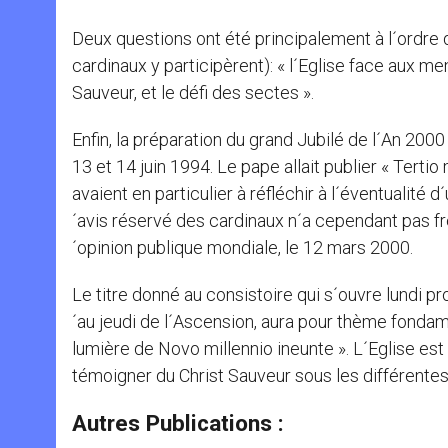
Deux questions ont été principalement à l´ordre d
cardinaux y participèrent): « l´Eglise face aux me
Sauveur, et le défi des sectes ».
Enfin, la préparation du grand Jubilé de l´An 200
13 et 14 juin 1994. Le pape allait publier « Terti
avaient en particulier à réfléchir à l´éventualité
´avis réservé des cardinaux n´a cependant pas frei
´opinion publique mondiale, le 12 mars 2000.
Le titre donné au consistoire qui s´ouvre lundi p
´au jeudi de l´Ascension, aura pour thème fondame
lumière de Novo millennio ineunte ». L´Eglise est
témoigner du Christ Sauveur sous les différentes
Autres Publications :