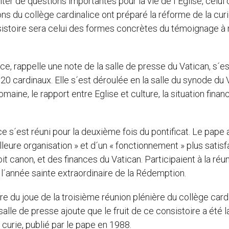
er de questions importantes pour la vie de l´Eglise, celui 
ons du collège cardinalice ont préparé la réforme de la curi
sistoire sera celui des formes concrètes du témoignage à
ce, rappelle une note de la salle de presse du Vatican, s´es
 cardinaux. Elle s´est déroulée en la salle du synode du 
maine, le rapport entre Eglise et culture, la situation finan
 s´est réuni pour la deuxième fois du pontificat. Le pape 
lleure organisation » et d´un « fonctionnement » plus satisf
oit canon, et des finances du Vatican. Participaient à la réu
 l´année sainte extraordinaire de la Rédemption.
dre du joue de la troisième réunion plénière du collège card
lle de presse ajoute que le fruit de ce consistoire a été l
 curie, publié par le pape en 1988.