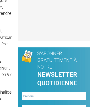
qui s
e,
 rendre
t
Vatican
cière
S'ABONNER
GRATUITEMENT À
a
NOTRE
aisant
NEWSLETTER
nion 97
QUOTIDIENNE
inalice
a