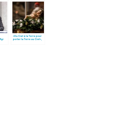
«Du Ciel à la Terre pour
Mgr
porter la Terre au Ciel»,
)
par Mgr Francesco Follo