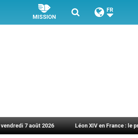
FR
MISSION
ût 2026
Léon XIV en France : le programme déta