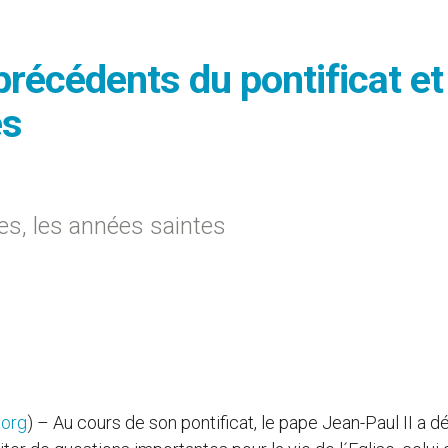
précédents du pontificat et
es
ctes, les années saintes
.org
) – Au cours de son pontificat, le pape Jean-Paul II a d