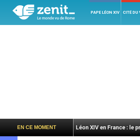
PAPE LÉON XIV
CITÉ DU
atoires
Léon XIV en France : le programme détai
EN CE MOMENT