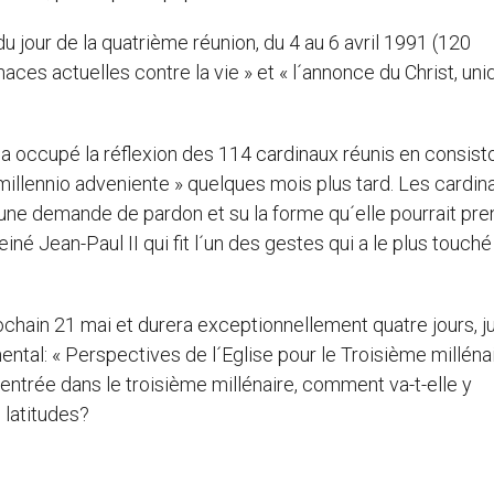
u jour de la quatrième réunion, du 4 au 6 avril 1991 (120
naces actuelles contre la vie » et « l´annonce du Christ, uni
0 a occupé la réflexion des 114 cardinaux réunis en consisto
o millennio adveniente » quelques mois plus tard. Les cardin
 d´une demande de pardon et su la forme qu´elle pourrait pre
né Jean-Paul II qui fit l´un des gestes qui a le plus touché 
rochain 21 mai et durera exceptionnellement quatre jours, j
ntal: « Perspectives de l´Eglise pour le Troisième millénair
 entrée dans le troisième millénaire, comment va-t-elle y
 latitudes?