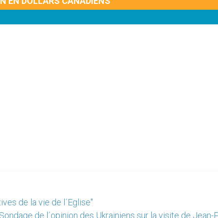
ON EN DOLLARS CANADIENS
ves de la vie de l´Eglise"
Sondage de l´opinion des Ukrainiens sur la visite de Jean-P