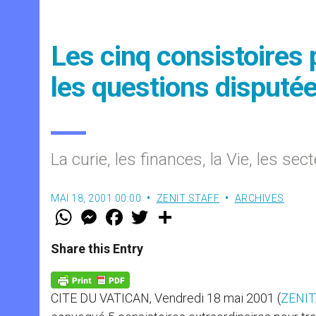
Les cinq consistoires 
les questions disputé
La curie, les finances, la Vie, les se
MAI 18, 2001 00:00
ZENIT STAFF
ARCHIVES
W
M
F
T
S
h
e
a
w
h
a
s
c
i
a
t
s
e
t
r
Share this Entry
s
e
b
t
e
A
n
o
e
p
g
o
r
p
e
k
CITE DU VATICAN, Vendredi 18 mai 2001 (
ZENIT
r