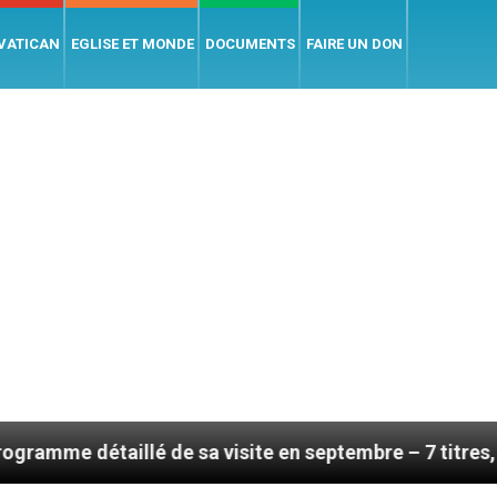
 VATICAN
EGLISE ET MONDE
DOCUMENTS
FAIRE UN DON
llé de sa visite en septembre – 7 titres, vendredi 7 ao