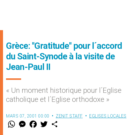
Grèce: "Gratitude" pour l´accord
du Saint-Synode à la visite de
Jean-Paul II
« Un moment historique pour l´Eglise
catholique et l´Eglise orthodoxe »
MARS 07, 2001 00:00
ZENIT STAFF
EGLISES LOCALES
W
M
F
T
S
h
e
a
w
h
a
s
c
i
a