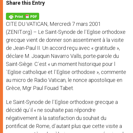
t
s
e
t
r
Share this Entry
s
e
b
t
e
A
n
o
e
p
g
o
r
p
e
k
CITE DU VATICAN, Mercredi 7 mars 2001
r
(ZENIT.org) – Le Saint-Synode de l´Eglise orthodoxe
grecque vient de donner son assentiment à la visite
de Jean-Paul II. Un accord reçu avec « gratitude »,
déclare M. Joaquin Navarro Valls, porte-parole du
Saint-Siège. C´est « un moment historique pour l
´Eglise catholique et l´Eglise orthodoxe », commente
au micro de Radio Vatican, le nonce apostolique en
Grèce, Mgr Paul Fouad Tabet.
Le Saint-Synode de l´Eglise orthodoxe grecque a
décidé qu´il « ne souhaite pas répondre
négativement à la satisfaction du souhait du
pontificat de Rome, d´autant plus que cette visite a