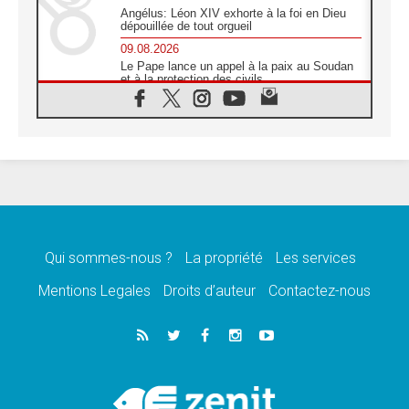
Angélus: Léon XIV exhorte à la foi en Dieu
dépouillée de tout orgueil
09.08.2026
Le Pape lance un appel à la paix au Soudan
et à la protection des civils
09.08.2026
Déclaration d'Addis-Abeba du SCEAM sur
l'Éducation Catholique en Afrique
08.08.2026
En Cisjordanie, les chrétiens se sentent
seuls face à la violence des colons
08.08.2026
Léon XIV au sanctuaire de Notre Dame du
Bon Conseil à Genazzano en septembre
Qui sommes-nous ?
La propriété
Les services
08.08.2026
Léon XIV: Sainte Agathe aide à contempler
Mentions Legales
Droits d’auteur
Contactez-nous
la victoire de l'amour sur la mort
08.08.2026
«Relancer l'empathie», le projet Triennal d'art
des Universités catholiques
08.08.2026
Signis 2026, donner la parole aux religieuses
catholiques