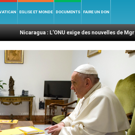
 VATICAN
EGLISE ET MONDE
DOCUMENTS
FAIRE UN DON
a : L’ONU exige des nouvelles de Mgr Mata
Sep