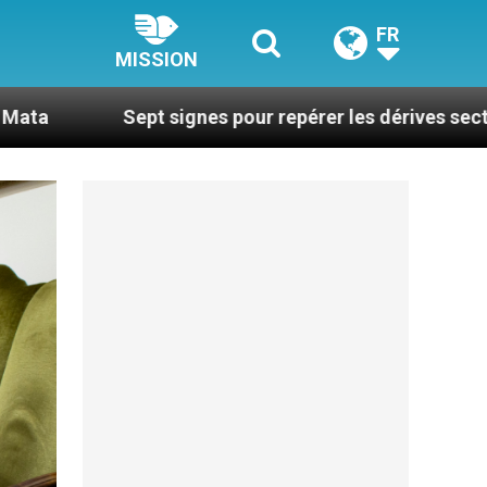
FR
MISSION
t signes pour repérer les dérives sectaires du coachin