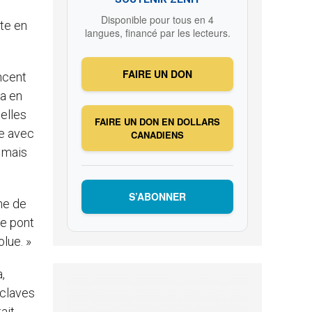
Disponible pour tous en 4
pte en
langues, financé par les lecteurs.
FAIRE UN DON
incent
la en
uelles
FAIRE UN DON EN DOLLARS
se avec
CANADIENS
, mais
S’ABONNER
ne de
ce pont
lue. »
,
sclaves
ait