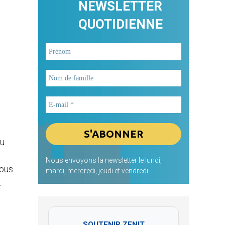
NEWSLETTER
QUOTIDIENNE
au
Nous envoyons la newsletter le lundi,
nous
mardi, mercredi, jeudi et vendredi
.
SOUTENIR ZENIT