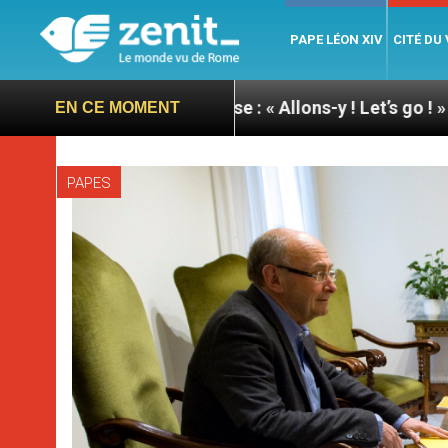
PAPE LÉON XIV
CITÉ DU
ape à Assise : « Allons-y ! Let’s go ! »
Nicaragu
EN CE MOMENT
PAPES