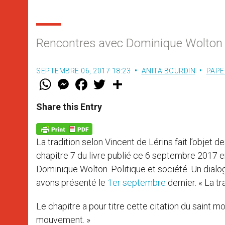
Rencontres avec Dominique Wolton 
SEPTEMBRE 06, 2017 18:23
ANITA BOURDIN
PAPE
W
M
F
T
S
h
e
a
w
h
a
s
c
i
a
t
s
e
t
r
Share this Entry
s
e
b
t
e
A
n
o
e
p
g
o
r
p
e
k
La tradition selon Vincent de Lérins fait l’objet
r
chapitre 7 du livre publié ce 6 septembre 2017 e
Dominique Wolton. Politique et société. Un dialog
avons présenté le
1er septembre
dernier. « La t
Le chapitre a pour titre cette citation du saint m
mouvement. »