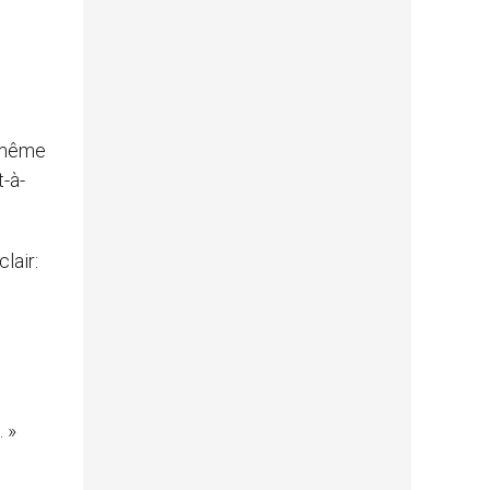
n même
t-à-
lair:
. »