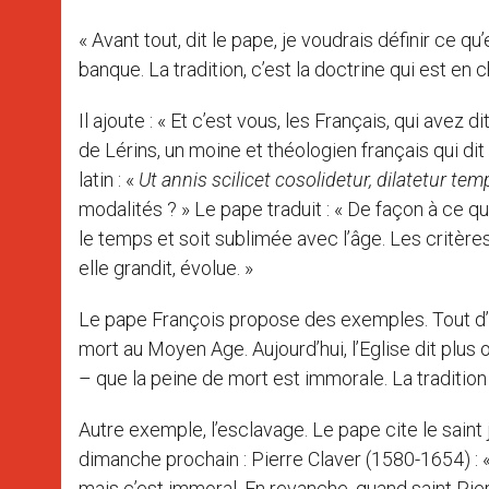
« Avant tout, dit le pape, je voudrais définir ce q
banque. La tradition, c’est la doctrine qui est en 
Il ajoute : « Et c’est vous, les Français, qui avez 
de Lérins, un moine et théologien français qui dit
latin : «
Ut annis scilicet cosolidetur, dilatetur te
modalités ? » Le pape traduit : « De façon à ce q
le temps et soit sublimée avec l’âge. Les critères
elle grandit, évolue. »
Le pape François propose des exemples. Tout d’a
mort au Moyen Age. Aujourd’hui, l’Eglise dit plus
– que la peine de mort est immorale. La traditio
Autre exemple, l’esclavage. Le pape cite le saint 
dimanche prochain : Pierre Claver (1580-1654) : 
mais c’est immoral. En revanche, quand saint Pierr