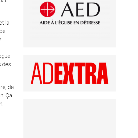
et la
 ce
s.
logue
c des
re, de
on. Ça
n.