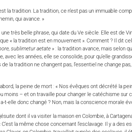
u’est la tradition. La tradition, ce n’est pas un immuable com
chemin, qui avance. »
dit une très belle phrase, qui date du Ve siècle. Elle est de V
 que « la tradition est en mouvement ». Comment ? Il dit ce
mpore, sublimetur aetate
» : la tradition avance, mais selon q
ue, avec les années, elle se consolide, pour qu’elle grandis
 de la tradition ne changent pas, l’essentiel ne change pas
bord, la peine de mort : « Nos évêques ont décrété la pei
 ou moins – et on travaille pour changer le catéchisme sur 
n a-t-elle donc changé ? Non, mais la conscience morale évo
jésuite dont il va visiter la maison en Colombie, à Cartagena
« C’est la même chose concernant l’esclavage. Il y a des e
e Claver, en Colombie, travaillait auprès des esclaves, il ét