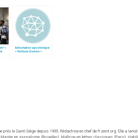
m! »:
Exhortation apostolique
de
« Verbum Domini »
t)
 près le Saint-Siège depuis 1995. Rédactrice en chef de fr.zenit.org. Elle a lancé 
 Master en journalisme (Bruxelles). Maîtrise en lettres classiques (Paris). Habil