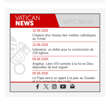
10.08.2026
Création d'un réseau des médias catholiques
au Tchad
10.08.2026
Indonésie: un dollar pour la construction de
219 églises
09.08.2026
Angélus: Léon XIV exhorte à la foi en Dieu
dépouillée de tout orgueil
09.08.2026
Le Pape lance un appel à la paix au Soudan
et à la protection des civils
09.08.2026
Déclaration d'Addis-Abeba du SCEAM sur
l'Éducation Catholique en Afrique
08.08.2026
En Cisjordanie, les chrétiens se sentent
seuls face à la violence des colons