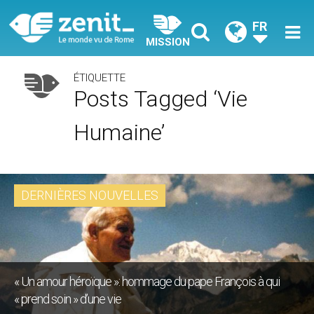
FR
MISSION
ÉTIQUETTE
Posts Tagged ‘vie
Humaine’
DERNIÈRES NOUVELLES
« Un amour héroïque »: hommage du pape François à qui
« prend soin » d’une vie