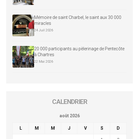
Mémoire de saint Charbel, le saint aux 30 000
miracles
24 Juil 2026
20 000 participants au pèlerinage de Pentecôte
à Chartres
22 Mai 2026
CALENDRIER
août 2026
L
M
M
J
V
S
D