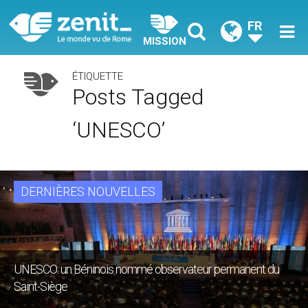
FR
MISSION
ÉTIQUETTE
Posts Tagged
‘UNESCO’
DERNIÈRES NOUVELLES
UNESCO: un Béninois nommé observateur permanent du
Saint-Siège