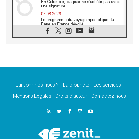
En Colombie, «la paix ne s'achète pas avec
une signature»
07.08.2026
Le programme du voyage apostolique du
Pape en France dévoilé
07.08.2026
1ère Conférence continentale sur l'éducation
catholique en Afrique
07.08.2026
Un logo symbolique pour la venue du Pape
en France
07.08.2026
Cardinal Rossi: «La venue du Pape Léon en
Argentine est un hommage à François»
Qui sommes-nous ?
La propriété
Les services
07.08.2026
Hiroshima et Nagasaki, 81 ans après,
Mentions Legales
Droits d’auteur
Contactez-nous
lancement des «dix jours de prière pour la
paix»
06.08.2026
Préparatifs des JMJ 2027 à Séoul: «c'est
passionnant et l'impatience est immense!»
06.08.2026
Chrétiens et confucéens: respect et sagesse
pour relever les «défis urgents»