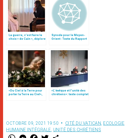
La guerre, c’est faire le
Synode pour le Moyen-
choix « de Caïn », déplore
Orient : Texte du Rapport
le pape François
après le débat général
«Du Ciel à la Terre pour
«L’évêque et l’unité des
porter la Terre au Ciel»,
chrétiens»: texte complet
par Mgr Francesco Follo
du C.P. pour la promotion
de l’unité
OCTOBRE 09, 2021 19:50
CITÉ DU VATICAN
,
ECOLOGIE
HUMAINE INTÉGRALE
,
UNITÉ DES CHRÉTIENS
W
M
F
T
S