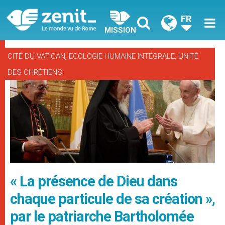
FR
MISSION
,
,
CITÉ DU VATICAN
ECOLOGIE HUMAINE INTÉGRALE
UNITÉ
DES CHRÉTIENS
« La présence de Dieu dans
chaque particule de sa création »,
par le patriarche Bartholomée