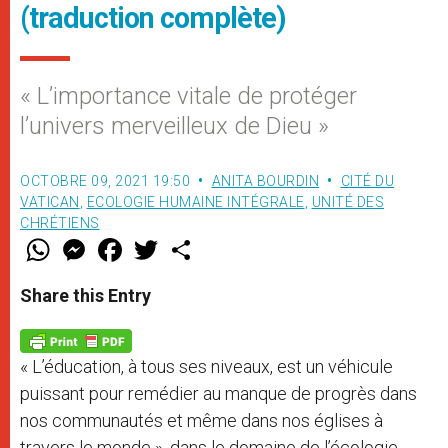
(traduction complète)
« L’importance vitale de protéger
l’univers merveilleux de Dieu »
OCTOBRE 09, 2021 19:50
ANITA BOURDIN
CITÉ DU
VATICAN
,
ECOLOGIE HUMAINE INTÉGRALE
,
UNITÉ DES
CHRÉTIENS
W
M
F
T
S
h
e
a
w
h
a
s
c
i
a
t
s
e
t
r
Share this Entry
s
e
b
t
e
A
n
o
e
p
g
o
r
p
e
k
« L’éducation, à tous ses niveaux, est un véhicule
r
puissant pour remédier au manque de progrès dans
nos communautés et même dans nos églises à
travers le monde », dans le domaine de l’écologie