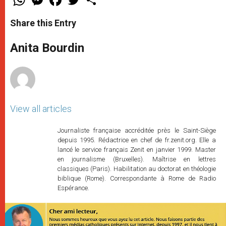
h
e
a
w
h
a
s
c
i
a
t
s
e
t
r
Share this Entry
s
e
b
t
e
A
n
o
e
p
g
o
r
Anita Bourdin
p
e
k
r
View all articles
Journaliste française accréditée près le Saint-Siège
depuis 1995. Rédactrice en chef de fr.zenit.org. Elle a
lancé le service français Zenit en janvier 1999. Master
en journalisme (Bruxelles). Maîtrise en lettres
classiques (Paris). Habilitation au doctorat en théologie
biblique (Rome). Correspondante à Rome de Radio
Espérance.