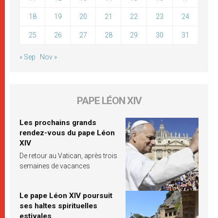
18
19
20
21
22
23
24
25
26
27
28
29
30
31
« Sep
Nov »
PAPE LÉON XIV
Les prochains grands
rendez-vous du pape Léon
XIV
De retour au Vatican, après trois
semaines de vacances
Le pape Léon XIV poursuit
ses haltes spirituelles
estivales