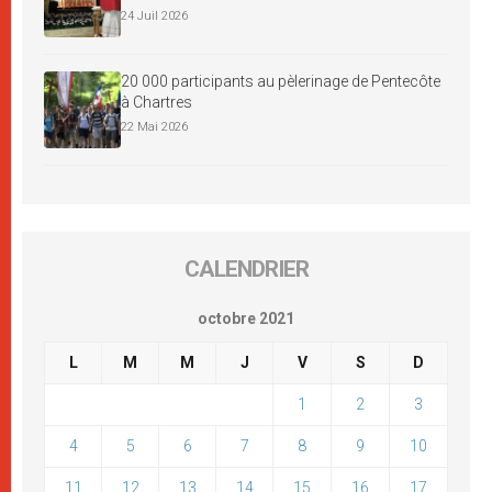
24 Juil 2026
20 000 participants au pèlerinage de Pentecôte
à Chartres
22 Mai 2026
CALENDRIER
octobre 2021
L
M
M
J
V
S
D
1
2
3
4
5
6
7
8
9
10
11
12
13
14
15
16
17