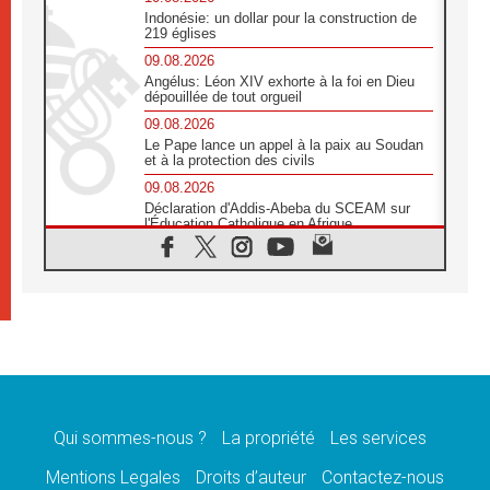
Indonésie: un dollar pour la construction de
219 églises
09.08.2026
Angélus: Léon XIV exhorte à la foi en Dieu
dépouillée de tout orgueil
09.08.2026
Le Pape lance un appel à la paix au Soudan
et à la protection des civils
09.08.2026
Déclaration d'Addis-Abeba du SCEAM sur
l'Éducation Catholique en Afrique
08.08.2026
En Cisjordanie, les chrétiens se sentent
seuls face à la violence des colons
08.08.2026
Léon XIV au sanctuaire de Notre Dame du
Bon Conseil à Genazzano en septembre
08.08.2026
Léon XIV: Sainte Agathe aide à contempler
la victoire de l'amour sur la mort
Qui sommes-nous ?
La propriété
Les services
08.08.2026
«Relancer l'empathie», le projet Triennal d'art
Mentions Legales
Droits d’auteur
Contactez-nous
des Universités catholiques