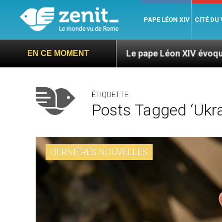
PAPE LÉON XIV
CITÉ DU
anga
Le pape Léon XIV évoque un voyage aux Ét
EN CE MOMENT
ÉTIQUETTE
Posts Tagged ‘Ukra
DERNIÈRES NOUVELLES