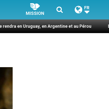
FR
MISSION
, en Argentine et au Pérou
Des prophètes d’h