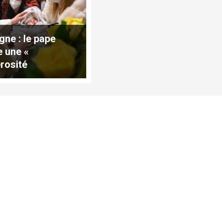
gne : le pape
e une «
rosité
aordinaire »
rs les Ukrainiens