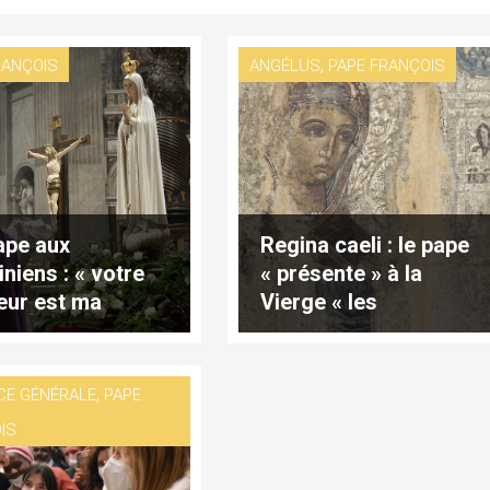
,
RANÇOIS
ANGÉLUS
PAPE FRANÇOIS
ape aux
Regina caeli : le pape
iniens : « votre
« présente » à la
eur est ma
Vierge « les
eur »
souffrances » des
Ukrainiens
,
CE GÉNÉRALE
PAPE
IS