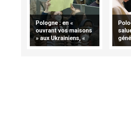
Pologne : en «
Polo
ouvrant vos maisons
salu
» aux Ukrainiens, «
géné
vous êtes devenus
extr
leur famille »
enve