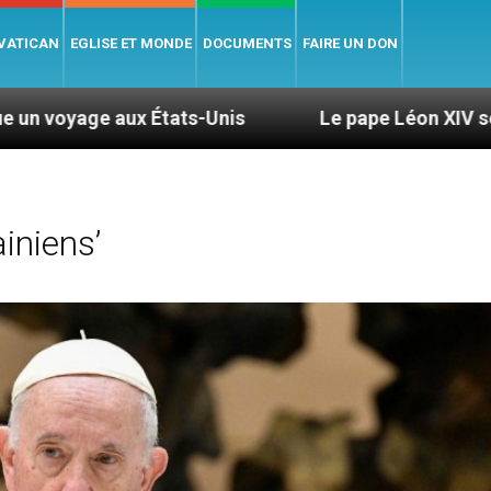
 VATICAN
EGLISE ET MONDE
DOCUMENTS
FAIRE UN DON
ats-Unis
Le pape Léon XIV se rendra en Uruguay
iniens’