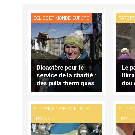
,
EGLISE ET MONDE
EUROPE
PAPE F
Dicastère pour le
Le p
service de la charité :
Ukra
des pulls thermiques
doul
pour les Ukrainiens
doul
,
AUDIENCE GÉNÉRALE
PAPE
AUDIEN
FRANÇOIS
FRANÇO