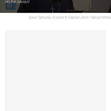
HÉLÈNE GINABAT
Soeur Samuela, Ursuline © Capture Zenit / Vatican Media