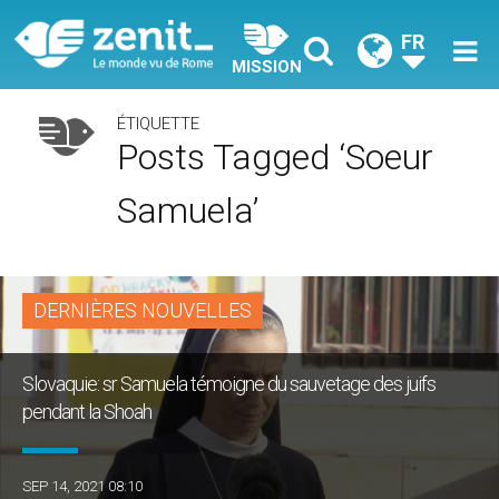
FR
MISSION
ÉTIQUETTE
Posts Tagged ‘soeur
Samuela’
DERNIÈRES NOUVELLES
Slovaquie: sr Samuela témoigne du sauvetage des juifs
pendant la Shoah
SEP 14, 2021 08:10