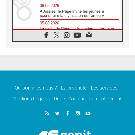
06.08.2026
À Assise, le Pape invite les jeunes à
«construire la civilisation de l'amour»
05.08.2026
La visite du Pape en Argentine portera «un
message de paix et de dignité humaine»
05.08.2026
«La visite du Pape en Uruguay renforcera
l'espérance» affirme Mgr Tróccoli
05.08.2026
Le nonce en Ukraine: «Il est inquiétant
d'entendre ceux qui bénissent la guerre»
05.08.2026
Léon XIV au Pérou, une lueur d'espoir pour
un peuple en quête de paix
Qui sommes-nous ?
La propriété
Les services
05.08.2026
Mentions Legales
Droits d’auteur
Contactez-nous
SCEAM: L'Église en Afrique vers
l'Assemblée ecclésiale de 2028 depuis
Addis-Abeba
05.08.2026
Le Pape exprime ses condoléances suite au
décès du cardinal Júlio Langa
05.08.2026