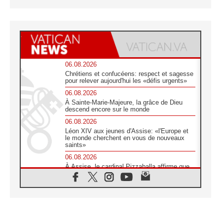
06.08.2026
Chrétiens et confucéens: respect et sagesse
pour relever aujourd'hui les «défis urgents»
06.08.2026
À Sainte-Marie-Majeure, la grâce de Dieu
descend encore sur le monde
06.08.2026
Léon XIV aux jeunes d'Assise: «l'Europe et
le monde cherchent en vous de nouveaux
saints»
06.08.2026
À Assise, le cardinal Pizzaballa affirme que
«les chrétiens veulent la paix»
06.08.2026
Au Mexique, le cardinal Parolin invite à être
aux côtés des marginalisées
06.08.2026