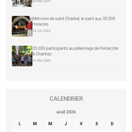
28 Mai 2026
Mémoire de saint Charbel, le saint aux 30 000
miracles
24 Juil 2026
20 000 participants au pèlerinage de Pentecôte
à Chartres
22 Mai 2026
CALENDRIER
août 2026
L
M
M
J
V
S
D