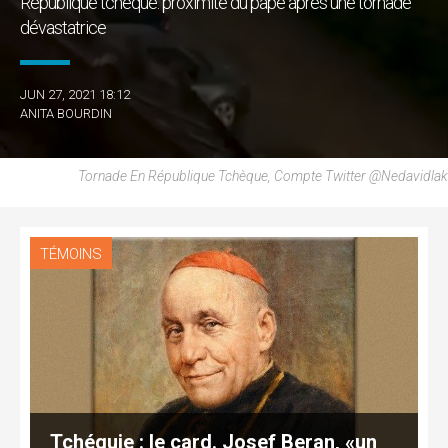
République tchèque: proximité du pape après une tornade
dévastatrice
JUN 27, 2021 18:12
ANITA BOURDIN
Tornade En République Tchèque, Compte Twitter @nedavidlak
TÉMOINS
Tchéquie : le card. Josef Beran, «un