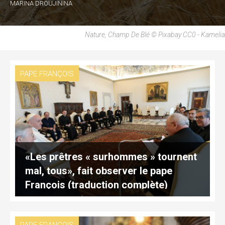
MARINA DROUJININA
Nature, Champ De Blé © Pixabay CC0 - Kamelia
PAPE FRANÇOIS
«Les prêtres « surhommes » tournent
mal, tous», fait observer le pape
François (traduction complète)