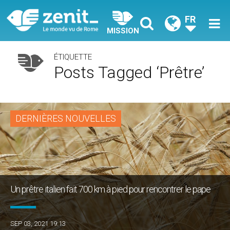
FR
MISSION
ÉTIQUETTE
Posts Tagged ‘prêtre’
DERNIÈRES NOUVELLES
Un prêtre italien fait 700 km à pied pour rencontrer le pape
SEP 03, 2021 19:13