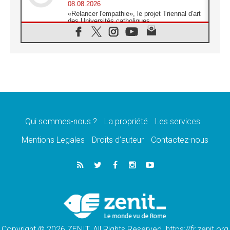
08.08.2026
«Relancer l'empathie», le projet Triennal d'art
des Universités catholiques
08.08.2026
Signis 2026, donner la parole aux religieuses
catholiques
08.08.2026
Au Bangladesh, l'Église accompagne les
Dalits sur le chemin de la dignité
07.08.2026
Philippines: le vicariat apostolique de
Calapan devient un diocèse
Qui sommes-nous ?
La propriété
Les services
07.08.2026
Congo-Brazzaville: le 15 août, entre solennité
Mentions Legales
Droits d’auteur
Contactez-nous
de l'Assomption et mémoire nationale
07.08.2026
«La paix commence par l'empathie» estime
le cardinal Parolin
07.08.2026
En Colombie, «la paix ne s'achète pas avec
une signature»
Copyright © 2026 ZENIT. All Rights Reserved. https://fr.zenit.org