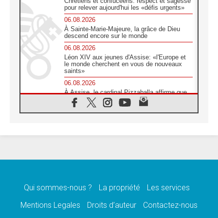
Chrétiens et confucéens: respect et sagesse
pour relever aujourd'hui les «défis urgents»
06.08.2026
À Sainte-Marie-Majeure, la grâce de Dieu
descend encore sur le monde
06.08.2026
Léon XIV aux jeunes d'Assise: «l'Europe et
le monde cherchent en vous de nouveaux
saints»
06.08.2026
À Assise, le cardinal Pizzaballa affirme que
«les chrétiens veulent la paix»
06.08.2026
Au Mexique, le cardinal Parolin invite à être
aux côtés des marginalisées
06.08.2026
À Assise, le Pape invite les jeunes à
«construire la civilisation de l'amour»
05.08.2026
La visite du Pape en Argentine portera «un
message de paix et de dignité humaine»
Qui sommes-nous ?
La propriété
Les services
05.08.2026
Mentions Legales
Droits d’auteur
Contactez-nous
«La visite du Pape en Uruguay renforcera
l'espérance» affirme Mgr Tróccoli