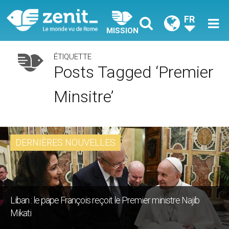
FR
MISSION
ÉTIQUETTE
Posts Tagged ‘Premier
Minsitre’
DERNIÈRES NOUVELLES
Liban : le pape François reçoit le Premier ministre Najib
Mikati