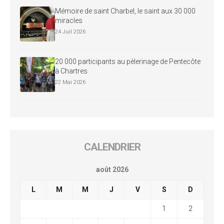
Mémoire de saint Charbel, le saint aux 30 000
miracles
24 Juil 2026
20 000 participants au pèlerinage de Pentecôte
à Chartres
22 Mai 2026
CALENDRIER
août 2026
L
M
M
J
V
S
D
1
2