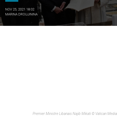
NOV 25, 2021 18:02
MARINA DROUJININA
Premier Ministre Libanais Najib Mikati © Vatican Media