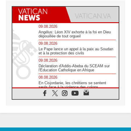
09.08.2026
Angélus: Léon XIV exhorte à la foi en Dieu
dépouillée de tout orgueil
09.08.2026
Le Pape lance un appel à la paix au Soudan
et à la protection des civils
09.08.2026
Déclaration d'Addis-Abeba du SCEAM sur
l'Éducation Catholique en Afrique
08.08.2026
En Cisjordanie, les chrétiens se sentent
seuls face à la violence des colons
08.08.2026
Léon XIV au sanctuaire de Notre Dame du
Bon Conseil à Genazzano en septembre
08.08.2026
Léon XIV: Sainte Agathe aide à contempler
la victoire de l'amour sur la mort
08.08.2026