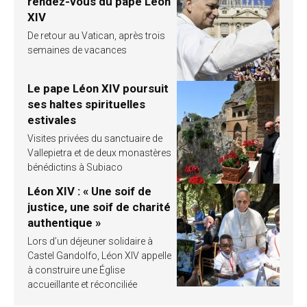
rendez-vous du pape Léon
XIV
De retour au Vatican, après trois
semaines de vacances
Le pape Léon XIV poursuit
ses haltes spirituelles
estivales
Visites privées du sanctuaire de
Vallepietra et de deux monastères
bénédictins à Subiaco
Léon XIV : « Une soif de
justice, une soif de charité
authentique »
Lors d’un déjeuner solidaire à
Castel Gandolfo, Léon XIV appelle
à construire une Église
accueillante et réconciliée