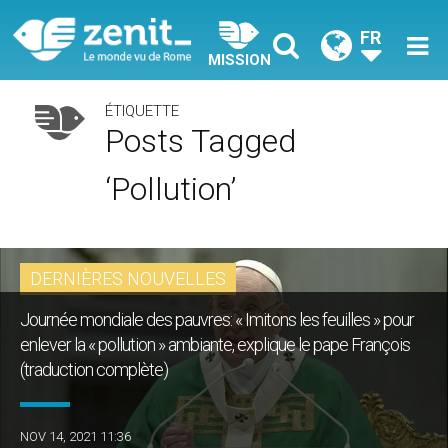
FR
MISSION
ÉTIQUETTE
Posts Tagged
‘pollution’
DERNIÈRES NOUVELLES
Journée mondiale des pauvres: « Imitons les feuilles » pour
enlever la « pollution » ambiante, explique le pape François
(traduction complète)
NOV 14, 2021 11:36