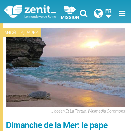
FR
MISSION
,
ANGÉLUS
PAPES
L'océan Et La Tortue, Wikimedia Commons
Dimanche de la Mer: le pape