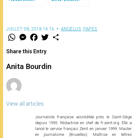
auprès des marins
JUILLET 08, 2018 14:16
ANGÉLUS
,
PAPES
W
M
F
T
S
h
e
a
w
h
a
s
c
i
a
t
s
e
t
r
Share this Entry
s
e
b
t
e
A
n
o
e
p
g
o
r
Anita Bourdin
p
e
k
r
View all articles
Journaliste française accréditée près le Saint-Siège
depuis 1995. Rédactrice en chef de fr.zenit.org. Elle a
lancé le service français Zenit en janvier 1999. Master
en journalisme (Bruxelles). Maîtrise en lettres