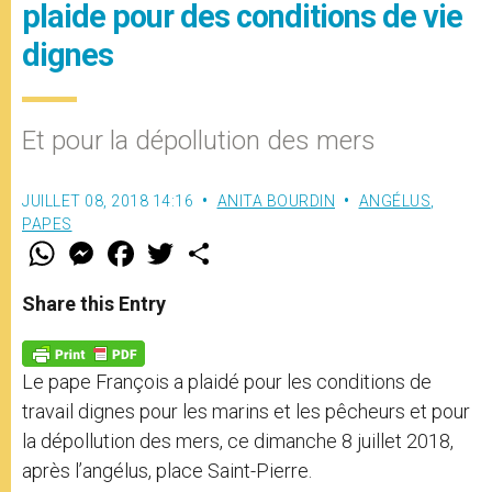
plaide pour des conditions de vie
dignes
Et pour la dépollution des mers
JUILLET 08, 2018 14:16
ANITA BOURDIN
ANGÉLUS
,
PAPES
W
M
F
T
S
h
e
a
w
h
a
s
c
i
a
t
s
e
t
r
Share this Entry
s
e
b
t
e
A
n
o
e
p
g
o
r
p
e
k
Le pape François a plaidé pour les conditions de
r
travail dignes pour les marins et les pêcheurs et pour
la dépollution des mers, ce dimanche 8 juillet 2018,
après l’angélus, place Saint-Pierre.