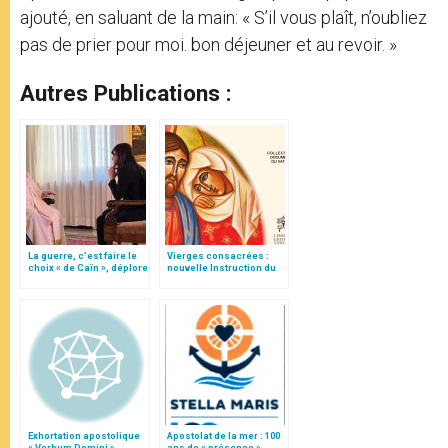
ajouté, en saluant de la main: « S’il vous plaît, n’oubliez
pas de prier pour moi. bon déjeuner et au revoir. »
Autres Publications :
La guerre, c’est faire le
Vierges consacrées :
choix « de Caïn », déplore
nouvelle Instruction du
le pape François
Vatican
Exhortation apostolique
Apostolat de la mer : 100
« Verbum Domini »
ans de « présence »