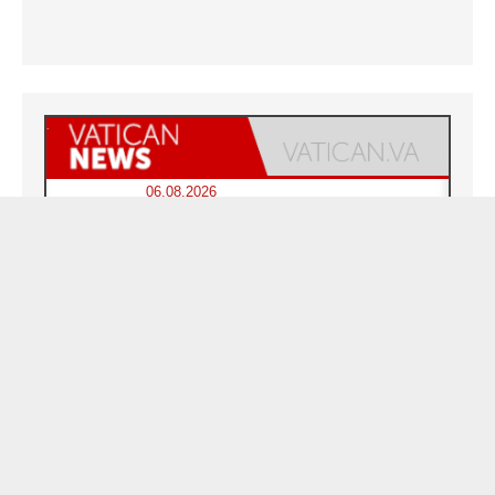
06.08.2026
Chrétiens et confucéens: respect et sagesse
pour relever aujourd'hui les «défis urgents»
06.08.2026
À Sainte-Marie-Majeure, la grâce de Dieu
descend encore sur le monde
06.08.2026
Léon XIV aux jeunes d'Assise: «l'Europe et
le monde cherchent en vous de nouveaux
saints»
06.08.2026
À Assise, le cardinal Pizzaballa affirme que
«les chrétiens veulent la paix»
06.08.2026
Au Mexique, le cardinal Parolin invite à être