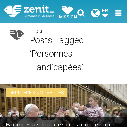
FR
MISSION
ÉTIQUETTE
Posts Tagged
‘personnes
Handicapées’
DERNIÈRES NOUVELLES
Handicap : « Considérer la personne handicapée comme