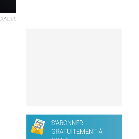
 © COMECE
S'ABONNER
GRATUITEMENT À