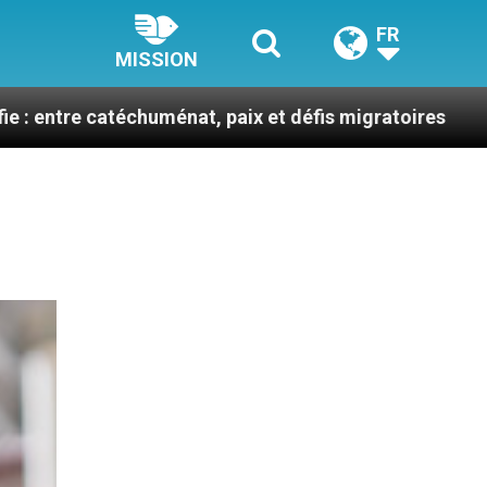
FR
MISSION
huménat, paix et défis migratoires
Léon XIV en 