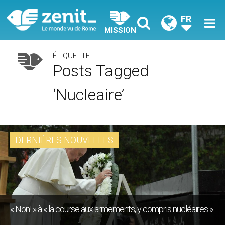
FR
MISSION
ÉTIQUETTE
Posts Tagged
‘nucleaire’
DERNIÈRES NOUVELLES
« Non! » à « la course aux armements, y compris nucléaires »