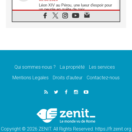
Léon XIV au Pérou, une lueur d'espoir pour
un peuple en quête de paix
05.08.2026
SCEAM: L'Église en Afrique vers
l'Assemblée ecclésiale de 2028 depuis
Addis-Abeba
05.08.2026
Le Pape exprime ses condoléances suite au
décès du cardinal Júlio Langa
05.08.2026
Le Pape attendu en novembre en Uruguay,
en Argentine et au Pérou
Qui sommes-nous ?
La propriété
Les services
05.08.2026
Mentions Legales
Droits d’auteur
Contactez-nous
Audience générale: la prière est un acte
d'espérance
04.08.2026
Léon XIV invite les Chevaliers de Colomb à
être des «prophètes de l'harmonie»
04.08.2026
Au Nigéria, attaques d'église, meurtre et
enlèvements de religieux suscitent l'émotion
Copyright © 2026 ZENIT. All Rights Reserved. https://fr.zenit.org