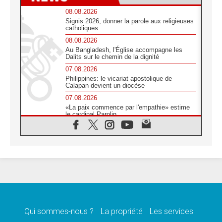
08.08.2026
Signis 2026, donner la parole aux religieuses
catholiques
08.08.2026
Au Bangladesh, l'Église accompagne les
Dalits sur le chemin de la dignité
07.08.2026
Philippines: le vicariat apostolique de
Calapan devient un diocèse
07.08.2026
«La paix commence par l'empathie» estime
le cardinal Parolin
07.08.2026
En Colombie, «la paix ne s'achète pas avec
une signature»
07.08.2026
Le programme du voyage apostolique du
Pape en France dévoilé
07.08.2026
1ère Conférence continentale sur l'éducation
catholique en Afrique
Qui sommes-nous ?
La propriété
Les services
07.08.2026