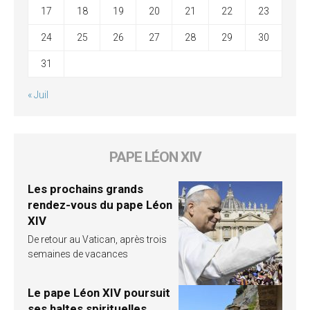
17
18
19
20
21
22
23
24
25
26
27
28
29
30
31
« Juil
PAPE LÉON XIV
Les prochains grands
rendez-vous du pape Léon
XIV
De retour au Vatican, après trois
semaines de vacances
Le pape Léon XIV poursuit
ses haltes spirituelles