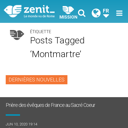
FR
MISSION
ÉTIQUETTE
Posts Tagged
‘Montmartre’
DERNIÈRES NOUVELLES
Prière des évêques de France au Sacré Coeur
JUN 10, 2020 19:14