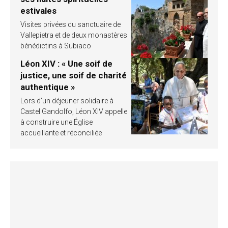
estivales
Visites privées du sanctuaire de
Vallepietra et de deux monastères
bénédictins à Subiaco
Léon XIV : « Une soif de
justice, une soif de charité
authentique »
Lors d’un déjeuner solidaire à
Castel Gandolfo, Léon XIV appelle
à construire une Église
accueillante et réconciliée