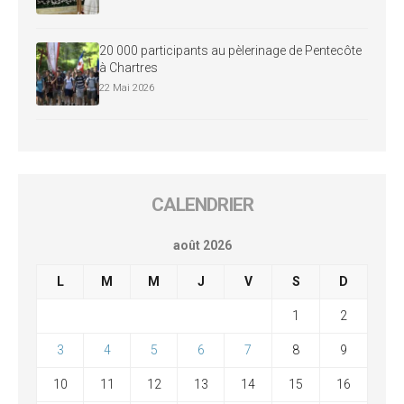
20 000 participants au pèlerinage de Pentecôte
à Chartres
22 Mai 2026
CALENDRIER
août 2026
L
M
M
J
V
S
D
1
2
3
4
5
6
7
8
9
10
11
12
13
14
15
16