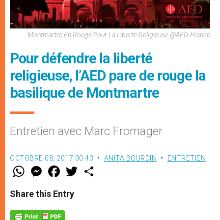
Montmartre En Rouge Pour La Liberté Religieuse @AED-France
Pour défendre la liberté
religieuse, l’AED pare de rouge la
basilique de Montmartre
Entretien avec Marc Fromager
OCTOBRE 08, 2017 00:43
ANITA BOURDIN
ENTRETIEN
W
M
F
T
S
h
e
a
w
h
a
s
c
i
a
t
s
e
t
r
Share this Entry
s
e
b
t
e
A
n
o
e
p
g
o
r