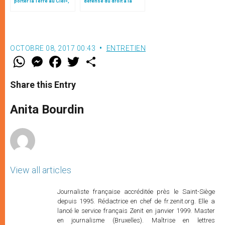
porter la Terre au Ciel»,
défense du droit à la
par Mgr Francesco Follo
liberté religieuse de Pie
XI à François», par Mgr
Gallagher (2/2)
OCTOBRE 08, 2017 00:43
ENTRETIEN
W
M
F
T
S
h
e
a
w
h
a
s
c
i
a
t
s
e
t
r
Share this Entry
s
e
b
t
e
A
n
o
e
p
g
o
r
Anita Bourdin
p
e
k
r
View all articles
Journaliste française accréditée près le Saint-Siège
depuis 1995. Rédactrice en chef de fr.zenit.org. Elle a
lancé le service français Zenit en janvier 1999. Master
en journalisme (Bruxelles). Maîtrise en lettres