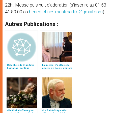
22h : Messe puis nuit d’adoration (s’inscrire au 01 53
41 89 00 ou
benedictines.montmartre@gmail.com
)
Autres Publications :
Relecture de Dignitatis
La guerre, c’est faire le
humanae, par Mgr
choix « de Caïn », déplore
Minnerath
le pape François
«Du Ciel à la Terre pour
«Le Saint-Siège et la