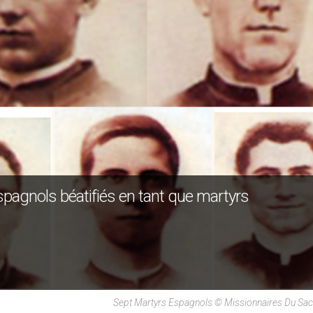
pagnols béatifiés en tant que martyrs
Sept Martyrs Espagnols © Missionnaires Du Sa