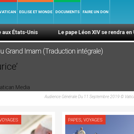
 VATICAN
EGLISE ET MONDE
DOCUMENTS
FAIRE UN DON
Le pape Léon XIV se rendra en Uruguay, en Argen
du Grand Imam (Traduction intégrale)
rice’
Audience Générale Du 11 Septembre 2019 © Vatic
,
VOYAGES
PAPES
VOYAGES