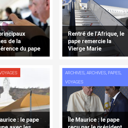
principaux
Rentré de l'Afrique, le
es de la
pape remercie la
érence du pape
Vierge Marie
etour d'Afrique
,
,
,
VOYAGES
ARCHIVES
ARCHIVES
PAPES
VOYAGES
aurice : le pape
Île Maurice : le pape
une avec les
reçu par le président