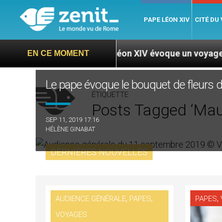
PAPE LÉON XIV
CITÉ DU
Le pape Léon XIV évoque un voyage aux États-Unis
EN CE MOMENT
Le pape évoque le bouquet de fleurs 
ÉTIQUETTE
Posts Tagged ‘Mau
SEP 11, 2019 17:16
HÉLÈNE GINABAT
DERNIÈRES NOUVELLES
,
,
,
AUDIENCE GÉNÉRALE
PAPES
PAPES
VOYAGES