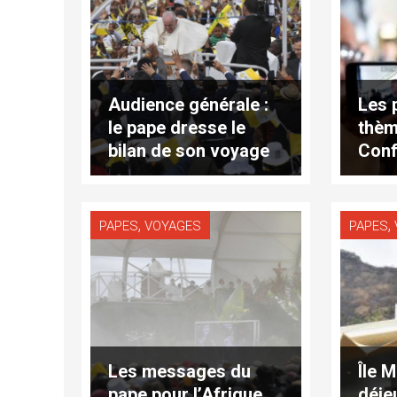
Audience générale :
Les 
le pape dresse le
thèm
bilan de son voyage
Conf
dans l'Océan indien
de r
,
,
PAPES
VOYAGES
PAPES
Les messages du
Île M
pape pour l’Afrique
déje