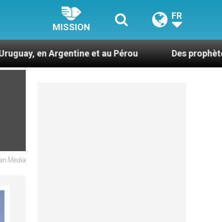
FR
MISSION
tine et au Pérou
Des prophètes d’harmonie
an Media