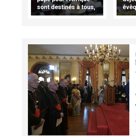
sont destinés à tous,
évêq
écrit Andrea Tornielli
indi