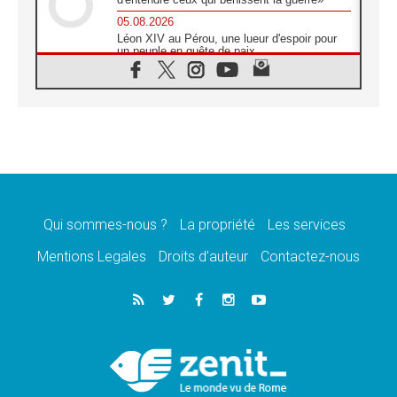
05.08.2026
Léon XIV au Pérou, une lueur d'espoir pour
un peuple en quête de paix
05.08.2026
SCEAM: L'Église en Afrique vers
l'Assemblée ecclésiale de 2028 depuis
Addis-Abeba
05.08.2026
Le Pape exprime ses condoléances suite au
décès du cardinal Júlio Langa
05.08.2026
Le Pape attendu en novembre en Uruguay,
en Argentine et au Pérou
Qui sommes-nous ?
La propriété
Les services
05.08.2026
Mentions Legales
Droits d’auteur
Contactez-nous
Audience générale: la prière est un acte
d'espérance
04.08.2026
Léon XIV invite les Chevaliers de Colomb à
être des «prophètes de l'harmonie»
04.08.2026
Au Nigéria, attaques d'église, meurtre et
enlèvements de religieux suscitent l'émotion