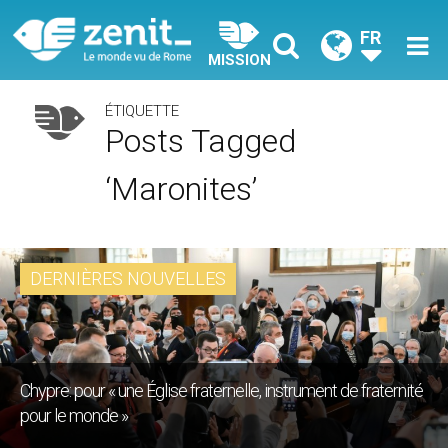
FR
MISSION
ÉTIQUETTE
Posts Tagged
‘maronites’
DERNIÈRES NOUVELLES
Chypre: pour « une Église fraternelle, instrument de fraternité
pour le monde »